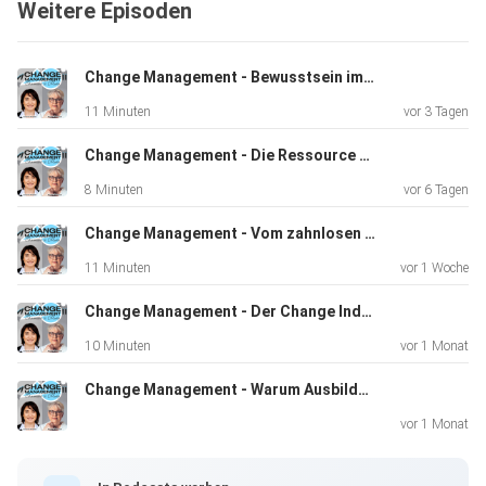
Weitere Episoden
gemacht,
identisch zu sein. Jeder bringt andere Kompetenzen,
Erfahrungen
Change Management - Bewusstsein im KI-Zeitalter
und Perspektiven mit.
11 Minuten
vor 3 Tagen
Change Management - Die Ressource Mensch – unser wichtigstes Kapital im Wandel
Dort, wo Unternehmen diese Unterschiedlichkeit bewusst
8 Minuten
vor 6 Tagen
nutzen,
entsteht echter Erfolg: Teams ergänzen sich statt zu
Change Management - Vom zahnlosen Tiger zur Prozesslandschaft
konkurrieren, Führung erkennt und fördert Talente, und
11 Minuten
vor 1 Woche
Lernen
voneinander ersetzt das Gegeneinander.
Change Management - Der Change Index – wie zukunftsfähig ist Ihr Unternehmen wirklich?
10 Minuten
vor 1 Monat
Change Management - Warum Ausbildung mehr ist als eine Pflichtübung
Charmant und mutig - Change Management gestalten - der
Podcast
vor 1 Monat
von: