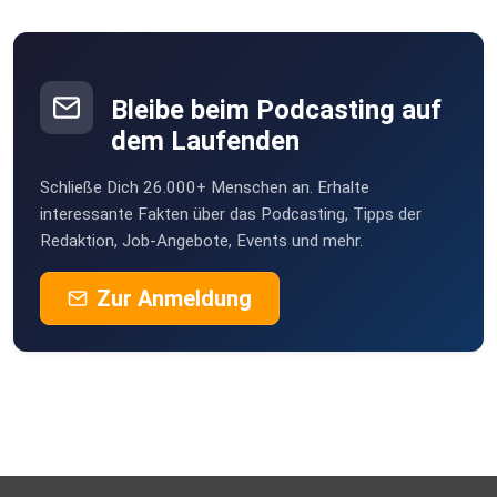
#Leadership #Fehlerkultur #Persönlichkeitsentwicklung
#NewWork
Bleibe beim Podcasting auf
#Achtsamkeit #MindfulLeadership #Führung #Vertrauen
dem Laufenden
#Lernen
#Mitarbeiterentwicklung #BusinessSpirituell
Schließe Dich 26.000+ Menschen an. Erhalte
#Selbstreflexion
interessante Fakten über das Podcasting, Tipps der
Redaktion, Job-Angebote, Events und mehr.
#PodcastFolge #Inspiration #Potenzialentfaltung
Zur Anmeldung