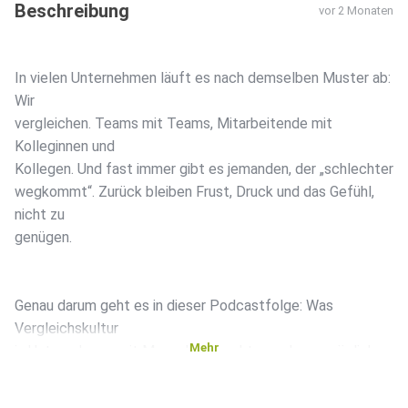
Beschreibung
vor 2 Monaten
In vielen Unternehmen läuft es nach demselben Muster ab:
Wir
vergleichen. Teams mit Teams, Mitarbeitende mit
Kolleginnen und
Kollegen. Und fast immer gibt es jemanden, der „schlechter
wegkommt“. Zurück bleiben Frust, Druck und das Gefühl,
nicht zu
genügen.
Genau darum geht es in dieser Podcastfolge: Was
Vergleichskultur
Mehr
in Unternehmen mit Menschen macht – und was möglich
wird, wenn
wir damit aufhören. Denn Menschen sind nicht dafür