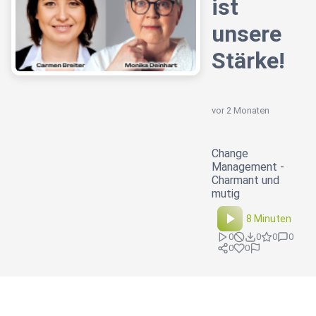
ist
unsere
Stärke!
vor 2 Monaten
Change
Management -
Charmant und
mutig
8 Minuten
0
0
0
0
0
0