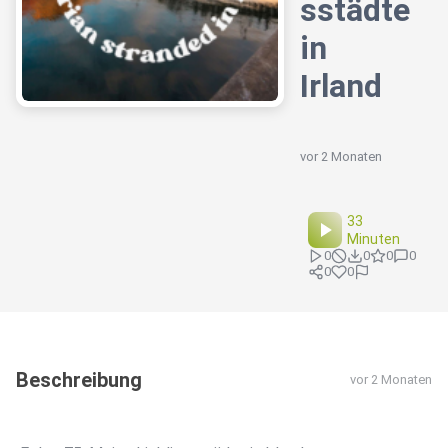
sstädte
in
Irland
vor 2 Monaten
33
Minuten
0
0
0
0
0
0
Beschreibung
vor 2 Monaten