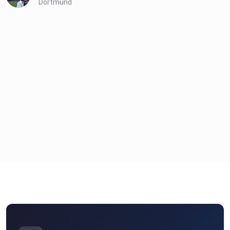
Dortmund
Viel Spaß beim Zuhören!
Social Media
Facebook:
https://www.facebook.com/ABavarianStrandedInIreland
Instagram:
https://www.instagram.com/abavarianstrandedinireland