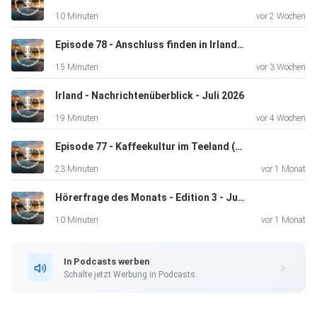
10 Minuten
vor 2 Wochen
In dieser Folge:
Episode 78 - Anschluss finden in Irland – zwischen Pub-Bekanntschaften und echten Freundschaften
15 Minuten
vor 3 Wochen
• Meine persönlichen Top 3 Städte in Irland
Irland - Nachrichtenüberblick - Juli 2026
19 Minuten
vor 4 Wochen
• Warum Galway für mich auf Platz 1 landet
Episode 77 - Kaffeekultur im Teeland (?) Irland
23 Minuten
vor 1 Monat
Hörerfrage des Monats - Edition 3 - Juni 2026
• Die besondere Rolle von Dublin
10 Minuten
vor 1 Monat
• Warum Derry und Athlone deutlich mehr Aufmerksamkeit
In Podcasts werben
verdienen
Schalte jetzt Werbung in Podcasts.