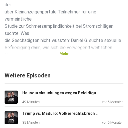
der
über Kleinanzeigenportale Teilnehmer für eine
vermeintliche
Studie zur Schmerzempfindlichkeit bei Stromschlägen
suchte. Was
die Geschädigten nicht wussten: Daniel G. suchte sexuelle
Befriedigung darin, wie sich die vorwiegend weiblichen
Mehr
Probanden
lebensgefährliche Stromschläge verpassten.
Weitere Episoden
In dieser Folge sprechen wir mit dem Gießener
Strafverteidiger
Alexander Hauer, der selbst eine Geschädigte dieser
Hausdurchsuchungen wegen Beleidigungen – überschreitet der Staat eine Grenze?
sadistischen
49 Minuten
vor 6 Monaten
Taten vertreten hat, über die Hintergründe der Taten und
über die
Trump vs. Maduro: Völkerrechtsbruch oder legitime Militäroperation?
Psyche des Täters.
35 Minuten
vor 6 Monaten