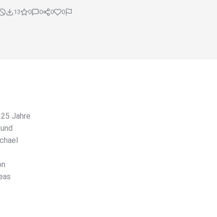
13
0
0
0
0
 25 Jahre
 und
ichael
on
reas