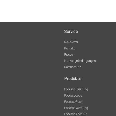
Service
Newsletter
Kontakt
Presse
Nutzungsbedingungen
Datenschutz
Produkte
Podcast-Beratung
Podcast-Jobs
Podcast-Push
Podcast-Werbung
Podcast-Agentur