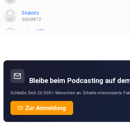
Stubnitz
SASSNITZ
extrem123
Erde
DDBigCare
Berlin
Elke1912
Siegen
Bleibe beim Podcasting auf de
Niggo86
Schließe Dich 26.000+ Menschen an. Erhalte interessante Fak
Herschweiler-Pettersheim
Blablubb
Zur Anmeldung
Konstanz
Mannitwo
Lichtenau