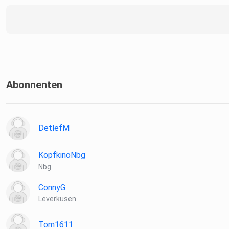
Abonnenten
DetlefM
KopfkinoNbg
Nbg
ConnyG
Leverkusen
Tom1611