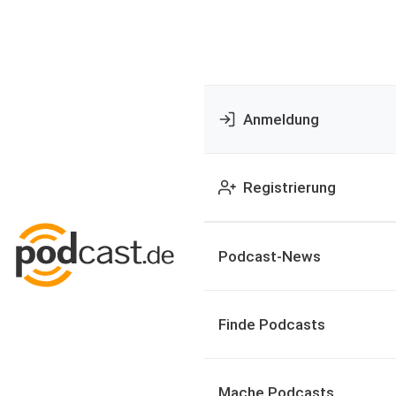
Anmeldung
Registrierung
Podcast-News
Finde Podcasts
Mache Podcasts