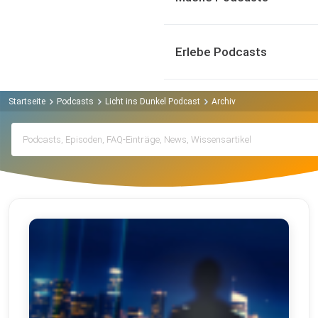
Erlebe Podcasts
Startseite
Podcasts
Licht ins Dunkel Podcast
Archiv