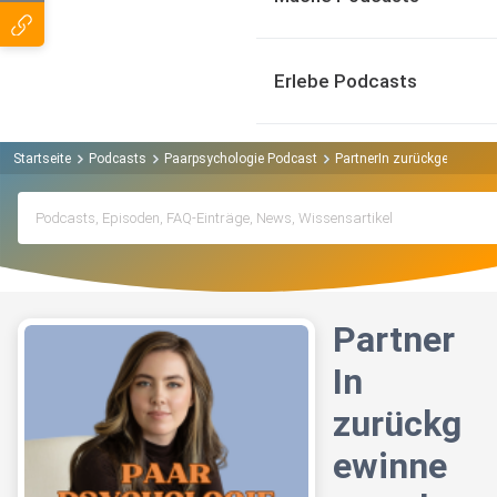
Erlebe Podcasts
Startseite
Podcasts
Paarpsychologie Podcast
PartnerIn zurückgewinnen
Partner
In
zurückg
ewinne