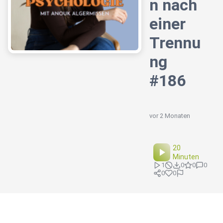
n nach
einer
Trennu
ng
#186
vor 2 Monaten
20
Minuten
1
0
0
0
0
0