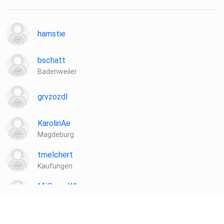
hamstie
bschatt
Badenweiler
grvzozdl
KarolinAe
Magdeburg
tmelchert
Kaufungen
MiiSomeWhere
Köln
Lebensbaum