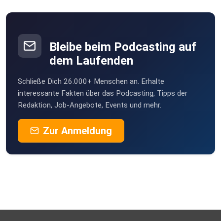
Reutte
tomgoogle
Gößweinstein
Bleibe beim Podcasting auf
ChrisHHbiker
dem Laufenden
Hamburg
Schließe Dich 26.000+ Menschen an. Erhalte
taigaib8
interessante Fakten über das Podcasting, Tipps der
Redaktion, Job-Angebote, Events und mehr.
Carolentini
Zur Anmeldung
arzbach
ealjtjlg
Rosenheim
FRANZel
Inas