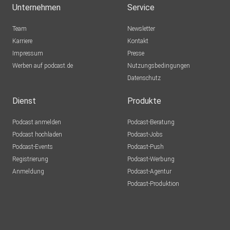
Hamburg
Unternehmen
Service
podipath
Team
Newsletter
Weil der Stadt
Karriere
Kontakt
Impressum
ueuhcktf
Presse
Werben auf podcast.de
Bitterfeld-Wolfen
Nutzungsbedingungen
Datenschutz
Hubimaus
Rheine
Dienst
Produkte
dewpo9ka
Podcast anmelden
Podcast-Beratung
St. Urban
Podcast hochladen
Podcast-Jobs
Podcast-Events
Podcast-Push
Registrierung
Podcast-Werbung
Anmeldung
Podcast-Agentur
Podcast-Produktion