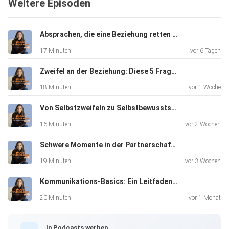
Weitere Episoden
dann bewerte
den Podcast gerne und schicke ihn an jemanden weiter, der
sich
Absprachen, die eine Beziehung retten #195
auch dafür interessieren würde.
17 Minuten
vor 6 Tagen
Zweifel an der Beziehung: Diese 5 Fragen bringen Klarheit #194
⁠Mein neues Buch⁠ hilft dir besser zu kommunizieren, deine
18 Minuten
vor 1 Woche
Muster
zu verändern und wieder Nähe herzustellen.
Von Selbstzweifeln zu Selbstbewusstsein #193
16 Minuten
vor 2 Wochen
Schwere Momente in der Partnerschaft: Alkohol, Kontaktabbruch, Lügen, Erkrankungen #192
19 Minuten
vor 3 Wochen
Kommunikations-Basics: Ein Leitfaden für alle, die ihre Kommunikation verbessern wollen #191
20 Minuten
vor 1 Monat
In Podcasts werben