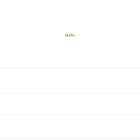
Mehr
öhe
die
l sie