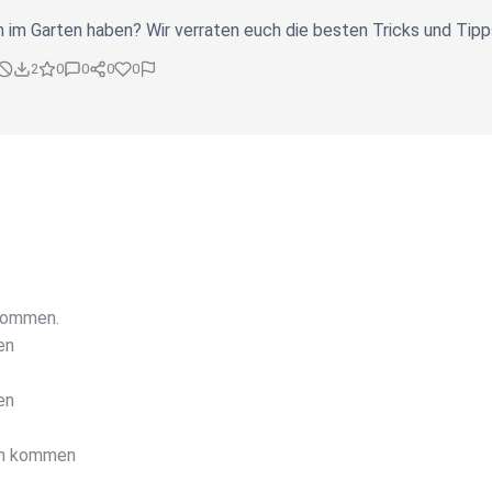
n im Garten haben? Wir verraten euch die besten Tricks und Tip
2
0
0
0
0
kommen.
en
en
en kommen