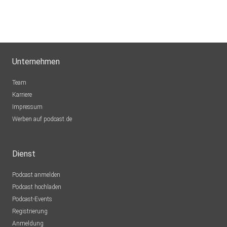
Unternehmen
Team
Karriere
Impressum
Werben auf podcast.de
Dienst
Podcast anmelden
Podcast hochladen
Podcast-Events
Registrierung
Anmeldung