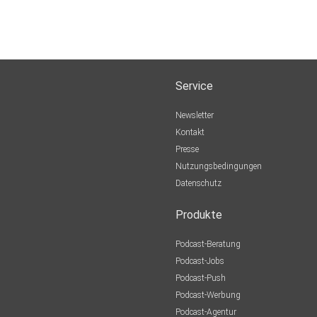
Service
Newsletter
Kontakt
Presse
Nutzungsbedingungen
Datenschutz
Produkte
Podcast-Beratung
Podcast-Jobs
Podcast-Push
Podcast-Werbung
Podcast-Agentur