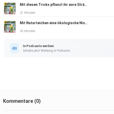
Mit diesen Tricks pflanzt ihr eure Sträucher richtig
Worauf wartet ihr also noch? Geht raus und pflanzt Bohnen! W
31 Minuten
genau das funktioniert, verraten wir in der neuen Folge.
Mit Naturteichen eine ökologische Nische im Garten schaffen
35 Minuten
Hosted on Acast. See acast.com/privacy for more informatio
In Podcasts werben
Schalte jetzt Werbung in Podcasts.
Kommentare (0)