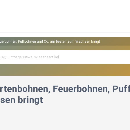
euerbohnen, Puffbohnen und Co. am besten zum Wachsen bringt
artenbohnen, Feuerbohnen, Puf
en bringt