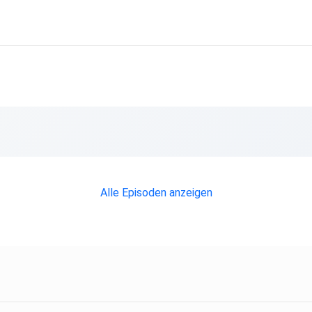
ie
n.
Alle Episoden anzeigen