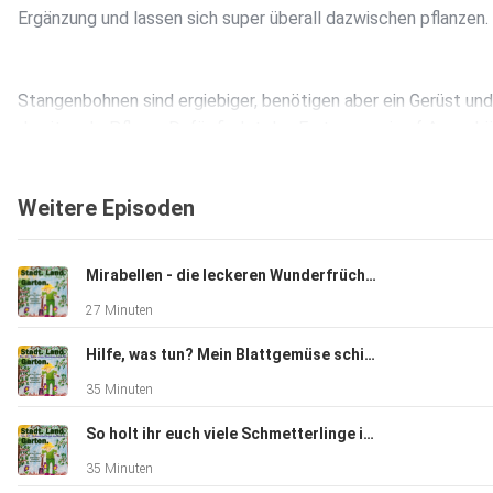
Ergänzung und lassen sich super überall dazwischen pflanzen.
Stangenbohnen sind ergiebiger, benötigen aber ein Gerüst und
damit mehr Pflege. Dafür findet das Ernten quasi auf Augenh
statt - wer gerne Feuerbohnen hätte, muss sowieso auf
Stangenbohnen ausweichen.
Weitere Episoden
Und dann haben wir da noch die Puffbohne oder Ackerbohne, 
Mirabellen - die leckeren Wunderfrüchtchen
eigentlich zu den Wicken zählt und die sehr wetter- und
27 Minuten
kältetolerant ist und bereits im Herbst oder sogar im frühen
Frühling ausgesät werden kann.
Hilfe, was tun? Mein Blattgemüse schießt und blüht!
35 Minuten
Dazu kommt, das Bohnen tolle Gründüngungspflanzen sind, wei
So holt ihr euch viele Schmetterlinge in den Garten
den Stickstoff aus der Luft im Boden einlagern können.
35 Minuten