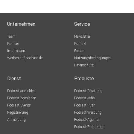
Unternehmen
Service
Team
Newsletter
Karriere
Kontakt
Impressum
Presse
Werben auf podcast.de
Nutzungsbedingungen
Datenschutz
Dienst
Produkte
Podcast anmelden
Podcast-Beratung
Podcast hochladen
Podcast-Jobs
Podcast-Events
Podcast-Push
Registrierung
Podcast-Werbung
Anmeldung
Podcast-Agentur
Podcast-Produktion