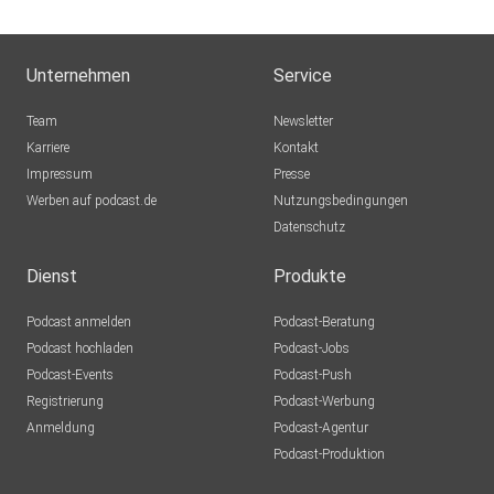
Unternehmen
Service
Team
Newsletter
Karriere
Kontakt
Impressum
Presse
Werben auf podcast.de
Nutzungsbedingungen
Datenschutz
Dienst
Produkte
Podcast anmelden
Podcast-Beratung
Podcast hochladen
Podcast-Jobs
Podcast-Events
Podcast-Push
Registrierung
Podcast-Werbung
Anmeldung
Podcast-Agentur
Podcast-Produktion