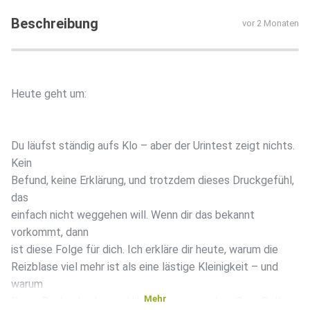
Beschreibung
vor 2 Monaten
Heute geht um:
Du läufst ständig aufs Klo – aber der Urintest zeigt nichts.
Kein
Befund, keine Erklärung, und trotzdem dieses Druckgefühl,
das
einfach nicht weggehen will. Wenn dir das bekannt
vorkommt, dann
ist diese Folge für dich. Ich erkläre dir heute, warum die
Reizblase viel mehr ist als eine lästige Kleinigkeit – und
warum
Mehr
Darm, Beckenboden und Hormone eine viel größere Rolle