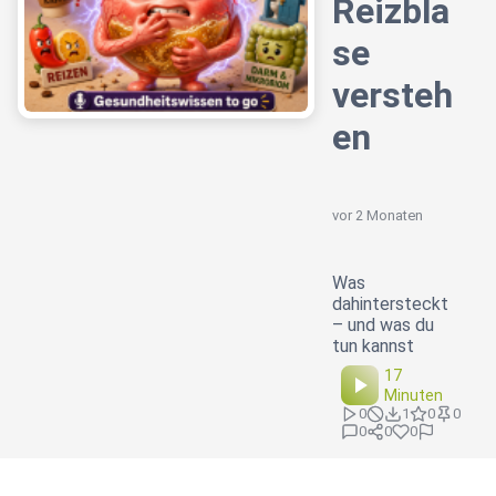
Reizbla
se
versteh
en
vor 2 Monaten
Was
dahintersteckt
– und was du
tun kannst
17
Minuten
0
1
0
0
0
0
0