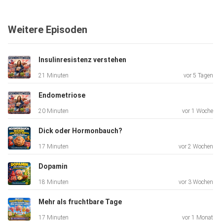
spielen,
als du vielleicht denkst. Plus fünf konkrete Dinge, die du
Weitere Episoden
tun
kannst.
Insulinresistenz verstehen
21 Minuten
vor 5 Tagen
Mehr von mir findest du hier:
Meine Online-Selbstlernkurse – fundiert,
Endometriose
praxisnah & für deinen Alltag Infos hier
20 Minuten
vor 1 Woche
Meine Website / Zentrum ICH – alle Infos &
aktuelle Angebote Infos hier
Dick oder Hormonbauch?
Instagram – persönliche Einblicke &
17 Minuten
vor 2 Wochen
Gesundheit verständlich erklärt Infos hier
🩺 Meine Praxis – für deine individuelle
Dopamin
medizinische Betreuung Infos hier
18 Minuten
vor 3 Wochen
Mehr als fruchtbare Tage
Möchtest du gerne 10% auf Produkte von www.sunday.de
--> Nutze
17 Minuten
vor 1 Monat