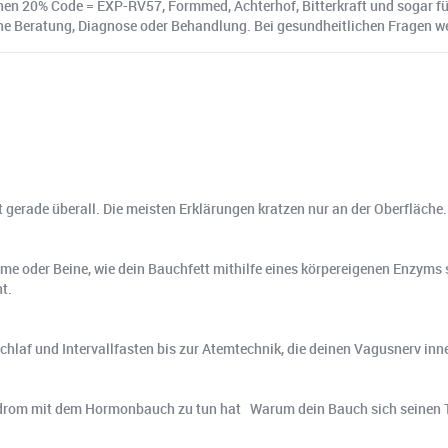
n 20% Code = EXP-RV57, Formmed, Achterhof, Bitterkraft und sogar für
e Beratung, Diagnose oder Behandlung. Bei gesundheitlichen Fragen wende
gerade überall. Die meisten Erklärungen kratzen nur an der Oberfläche. I
rme oder Beine, wie dein Bauchfett mithilfe eines körpereigenen Enzyms
t.
chlaf und Intervallfasten bis zur Atemtechnik, die deinen Vagusnerv inne
om mit dem Hormonbauch zu tun hat Warum dein Bauch sich seinen Tre