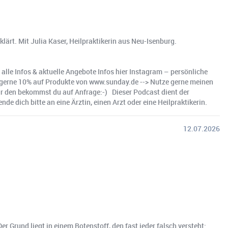
lärt. Mit Julia Kaser, Heilpraktikerin aus Neu-Isenburg.
 alle Infos & aktuelle Angebote Infos hier Instagram – persönliche
 du gerne 10% auf Produkte von www.sunday.de --> Nutze gerne meinen
 den bekommst du auf Anfrage:-) ️ Dieser Podcast dient der
 dich bitte an eine Ärztin, einen Arzt oder eine Heilpraktikerin.
12.07.2026
r Grund liegt in einem Botenstoff, den fast jeder falsch versteht: