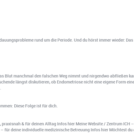
erdauungsprobleme rund um die Periode. Und du hörst immer wieder: Das
m das Blut manchmal den falschen Weg nimmt und nirgendwo abfließen kan
hende längst diskutieren, ob Endometriose nicht eine eigene Form ein
.
men: Diese Folge ist für dich.
, praxisnah & für deinen Alltag Infos hier Meine Website / Zentrum ICH –
is – für deine individuelle medizinische Betreuung Infos hier Möchtest