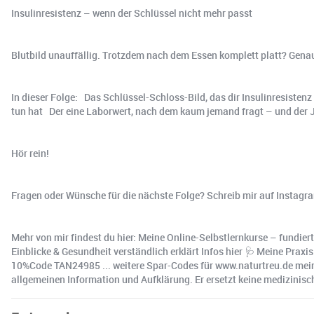
Insulinresistenz – wenn der Schlüssel nicht mehr passt
Blutbild unauffällig. Trotzdem nach dem Essen komplett platt? Gena
In dieser Folge: Das Schlüssel-Schloss-Bild, das dir Insulinresiste
tun hat Der eine Laborwert, nach dem kaum jemand fragt – und der 
Hör rein!
Fragen oder Wünsche für die nächste Folge? Schreib mir auf Instagr
Mehr von mir findest du hier: Meine Online-Selbstlernkurse – fundiert
Einblicke & Gesundheit verständlich erklärt Infos hier 🩺 Meine Prax
10%Code TAN24985 ... weitere Spar-Codes für www.naturtreu.de meine
allgemeinen Information und Aufklärung. Er ersetzt keine medizinisch