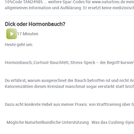
10%Code TAN24985 ... weitere Spar-Codes für www.naturtreu.de meine
allgemeinen Information und Aufklärung. Er ersetzt keine medizinisch
Dick oder Hormonbauch?
17 Minuten
Heute geht um:
Hormonbauch, Cortisol-Bauchfett, Stress-Speck – der Begriff kursiert 
Du erfährst, warum ausgerechnet der Bauch betroffen ist und nicht A
Kalorienzählen diesen Kreislauf manchmal sogar verstärkt statt brich
Dazu acht konkrete Hebel aus meiner Praxis: von Krafttraining über S
Mögliche Naturheilkundliche Unterstützung Was das Cushing-Syndr