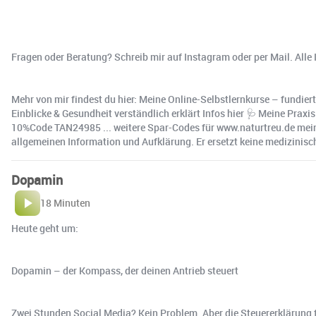
Fragen oder Beratung? Schreib mir auf Instagram oder per Mail. Alle I
Mehr von mir findest du hier: Meine Online-Selbstlernkurse – fundiert
Einblicke & Gesundheit verständlich erklärt Infos hier 🩺 Meine Prax
10%Code TAN24985 ... weitere Spar-Codes für www.naturtreu.de meine
allgemeinen Information und Aufklärung. Er ersetzt keine medizinisch
Dopamin
18 Minuten
Heute geht um:
Dopamin – der Kompass, der deinen Antrieb steuert
Zwei Stunden Social Media? Kein Problem. Aber die Steuererklärung fühl