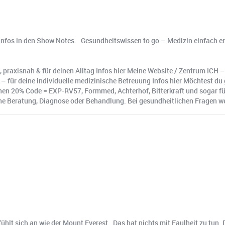
nfos in den Show Notes. ️ Gesundheitswissen to go – Medizin einfach erk
, praxisnah & für deinen Alltag Infos hier Meine Website / Zentrum ICH –
is – für deine individuelle medizinische Betreuung Infos hier Möchtest
n 20% Code = EXP-RV57, Formmed, Achterhof, Bitterkraft und sogar für
e Beratung, Diagnose oder Behandlung. Bei gesundheitlichen Fragen wende
t sich an wie der Mount Everest. ️ Das hat nichts mit Faulheit zu tun. De