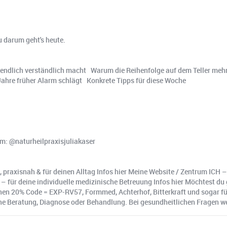
u darum geht's heute.
nz endlich verständlich macht ️ Warum die Reihenfolge auf dem Teller me
Jahre früher Alarm schlägt Konkrete Tipps für diese Woche
am: @naturheilpraxisjuliakaser
, praxisnah & für deinen Alltag Infos hier Meine Website / Zentrum ICH –
is – für deine individuelle medizinische Betreuung Infos hier Möchtest
n 20% Code = EXP-RV57, Formmed, Achterhof, Bitterkraft und sogar für
e Beratung, Diagnose oder Behandlung. Bei gesundheitlichen Fragen wende