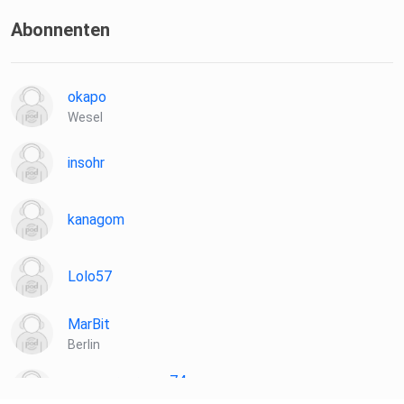
Abonnenten
okapo
Wesel
insohr
kanagom
Lolo57
MarBit
Berlin
sommersprosse74
Görlitz