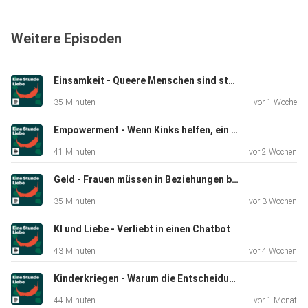
Weitere Episoden
Große Party vs. engster Kreis: Wie wir heiraten wollen
Hochzeiten: Wie halte ich als Single durch?
Einsamkeit - Queere Menschen sind stärker betroffen
35 Minuten
vor 1 Woche
Liebe: Auf die schnelle Hochzeit folgt bei manchen jungen
Menschen die schnelle Scheidung
Empowerment - Wenn Kinks helfen, ein Trauma zu verarbeiten
41 Minuten
vor 2 Wochen
Geld - Frauen müssen in Beziehungen besser vorsorgen
**********
35 Minuten
vor 3 Wochen
KI und Liebe - Verliebt in einen Chatbot
Den Artikel zum Stück findet ihr hier.
43 Minuten
vor 4 Wochen
Kinderkriegen - Warum die Entscheidung gerade so schwierig ist
**********
44 Minuten
vor 1 Monat