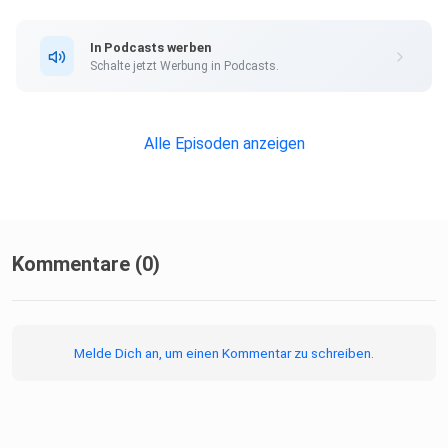
In Podcasts werben
Ihr könnt uns auch auf diesen Kanälen folgen: TikTok und
Schalte jetzt Werbung in Podcasts.
Instagram .
Alle Episoden anzeigen
Kommentare (0)
Melde Dich an, um einen Kommentar zu schreiben.