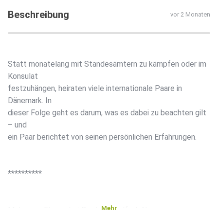
Beschreibung
vor 2 Monaten
Statt monatelang mit Standesämtern zu kämpfen oder im
Konsulat
festzuhängen, heiraten viele internationale Paare in
Dänemark. In
dieser Folge geht es darum, was es dabei zu beachten gilt
– und
ein Paar berichtet von seinen persönlichen Erfahrungen.
**********
Mehr
Mehr zum Thema bei Deutschlandfunk Nova: