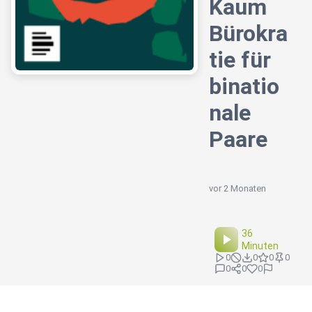
Kaum
Bürokra
tie für
binatio
nale
Paare
vor 2 Monaten
36
Minuten
0
0
0
0
0
0
0