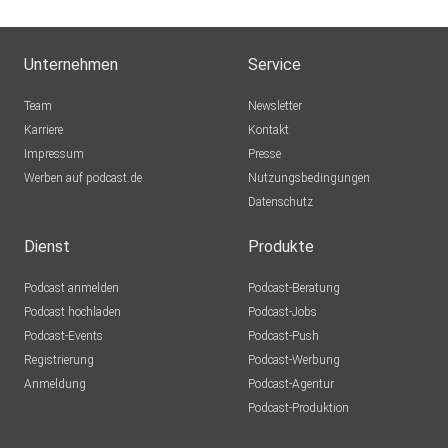
Unternehmen
Service
Team
Newsletter
Karriere
Kontakt
Impressum
Presse
Werben auf podcast.de
Nutzungsbedingungen
Datenschutz
Dienst
Produkte
Podcast anmelden
Podcast-Beratung
Podcast hochladen
Podcast-Jobs
Podcast-Events
Podcast-Push
Registrierung
Podcast-Werbung
Anmeldung
Podcast-Agentur
Podcast-Produktion