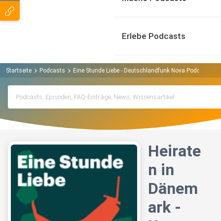
Erlebe Podcasts
Startseite
Podcasts
Eine Stunde Liebe - Deutschlandfunk Nova Podcast
H
Heirate
n in
Dänem
ark -