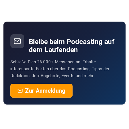
Lebensbaum
Reutte
tomgoogle
Gößweinstein
Bleibe beim Podcasting auf
ChrisHHbiker
dem Laufenden
Hamburg
Schließe Dich 26.000+ Menschen an. Erhalte
taigaib8
interessante Fakten über das Podcasting, Tipps der
Redaktion, Job-Angebote, Events und mehr.
Carolentini
Zur Anmeldung
arzbach
ealjtjlg
Rosenheim
FRANZel