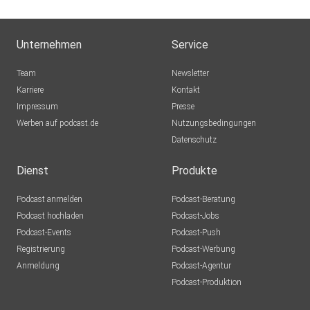
Inas
Hamburg
Unternehmen
Service
podipath
Team
Newsletter
Weil der Stadt
Karriere
Kontakt
Impressum
ueuhcktf
Presse
Werben auf podcast.de
Bitterfeld-Wolfen
Nutzungsbedingungen
Datenschutz
Hubimaus
Rheine
Dienst
Produkte
dewpo9ka
Podcast anmelden
Podcast-Beratung
St. Urban
Podcast hochladen
Podcast-Jobs
Podcast-Events
Podcast-Push
Registrierung
Podcast-Werbung
Anmeldung
Podcast-Agentur
Podcast-Produktion