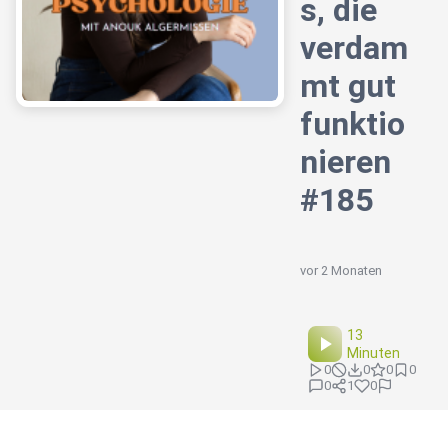
s, die
verdam
mt gut
funktio
nieren
#185
vor 2 Monaten
13
Minuten
0
0
0
0
0
1
0