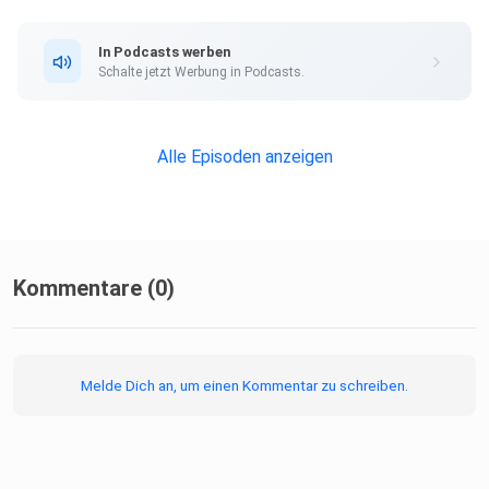
Paartherapie
mit mir? Dann schreib mir eine Mail an:
In Podcasts werben
kontakt@paartherapiebonn.com.
Schalte jetzt Werbung in Podcasts.
Mehr zu mir und meiner Arbeit findest du ⁠⁠hier⁠⁠.
Alle Episoden anzeigen
Kommentare (0)
Melde Dich an, um einen Kommentar zu schreiben.