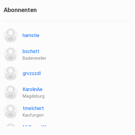
Abonnenten
hamstie
bschatt
Badenweiler
grvzozdl
KarolinAe
Magdeburg
tmelchert
Kaufungen
MiiSomeWhere
Köln