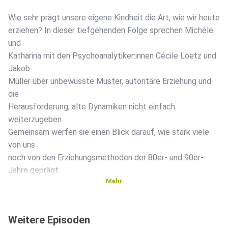
Wie sehr prägt unsere eigene Kindheit die Art, wie wir heute
erziehen? In dieser tiefgehenden Folge sprechen Michèle
und
Katharina mit den Psychoanalytiker:innen Cécile Loetz und
Jakob
Müller über unbewusste Muster, autoritäre Erziehung und
die
Herausforderung, alte Dynamiken nicht einfach
weiterzugeben.
Gemeinsam werfen sie einen Blick darauf, wie stark viele
von uns
noch von den Erziehungsmethoden der 80er- und 90er-
Jahre geprägt
Mehr
sind – von Belohnungssystemen, Strafen, Perfektionismus
und dem
Wunsch, „alles richtig“ zu machen. Dabei geht es auch um
Weitere Episoden
die Frage,