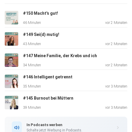
warum sich selbst bedürfnisorientierte Erziehung
manchmal wieder
#150 Macht's gut!
überraschend kontrollierend anfühlen kann. Die Folge lädt
46 Minuten
vor 2 Monaten
dazu ein,
genauer hinzuschauen: auf die eigenen Trigger, auf
#149 Sei(d) mutig!
unbewusste
43 Minuten
vor 2 Monaten
Erwartungen und auf die Beziehung zum Kind. Es geht nicht
um Schuld
#147 Meine Familie, der Krebs und ich
oder perfekte Elternschaft, sondern um Verständnis,
34 Minuten
vor 2 Monaten
Reflexion und
die Möglichkeit, neue Wege zu gehen. Besonders
#146 Intelligent getrennt
spannend: die
35 Minuten
vor 3 Monaten
psychoanalytische Perspektive darauf, warum Konflikte
#145 Burnout bei Müttern
nicht das
Ende einer guten Beziehung bedeuten, sondern oft ein
39 Minuten
vor 3 Monaten
wichtiger Teil
davon sind. Eine intensive Episode über Erziehung, Prägung
In Podcasts werben
und die
Schalte jetzt Werbung in Podcasts.