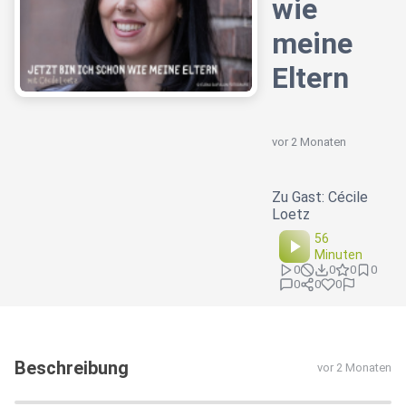
wie
meine
Eltern
vor 2 Monaten
Zu Gast: Cécile
Loetz
56
Minuten
0
0
0
0
0
0
0
Beschreibung
vor 2 Monaten