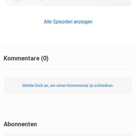
große Frage, wie wir geworden sind, wer wir sind – und was
wir
davon an unsere Kinder weitergeben möchten. Wenn dich
Alle Episoden anzeigen
die Folge
bewegt oder zum Nachdenken gebracht hat, teile sie gern
mit anderen
Eltern oder schick uns deine Gedanken dazu.
Kommentare (0)
Melde Dich an, um einen Kommentar zu schreiben.
Abonnenten