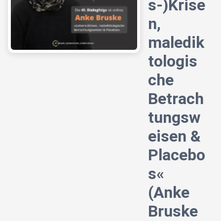
s-)Krise
n,
maledik
tologis
che
Betrach
tungsw
eisen &
Placebo
s«
(Anke
Bruske