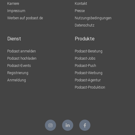
Karriere
Kontakt
Impressum
Presse
– Martin Bubers`s Bekehrung:
Werben auf podcast.de
Nutzungsbedingungen
https://www.martin-buber.com/seite/vita/
Datenschutz
Dienst
Produkte
– Mariana Leky »Was man von hier aus sehen kann«:
Podcast anmelden
Podcast-Beratung
https://www.thalia.de/shop/home/artikeldetails/A104200
Podcast hochladen
Podcast-Jobs
4870
Podcast-Events
Podcast-Push
Registrierung
Podcast-Werbung
Anmeldung
Podcast-Agentur
Solltest du dich gern systemisch-kontextsensibel im
Podcast-Produktion
Kinderschutz
beraten, supervidieren oder fort- und weiterbilden lassen
möchtest, findest du mein Angebot dazu hier: ⁠https:
⁠https://www.anjathuernau.de/