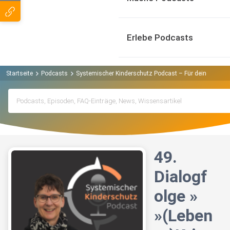
Erlebe Podcasts
Startseite
Podcasts
Systemischer Kinderschutz Podcast – Für deine Inspi
49.
Dialogf
olge »
»(Leben