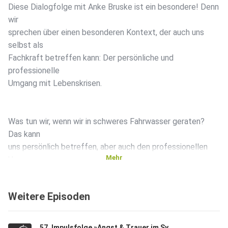
Diese Dialogfolge mit Anke Bruske ist ein besondere! Denn
wir
sprechen über einen besonderen Kontext, der auch uns
selbst als
Fachkraft betreffen kann: Der persönliche und
professionelle
Umgang mit Lebenskrisen.
Was tun wir, wenn wir in schweres Fahrwasser geraten?
Das kann
uns persönlich betreffen, aber auch den professionellen
Mehr
Umgang
mit Krisen, Konflikten und belastenden Situationen im
Kinderschutz.
Weitere Episoden
Ich habe Anke im Mai 2025 auf dem Kongress »Reden
57. Impulsfolge »Angst & Trauer im System: Wie wir mit Belastungen im Kinderschutz umgehen« (Anja Thürnau)