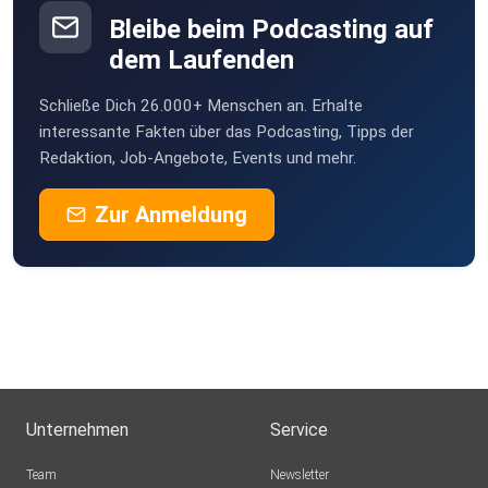
Folgende Inhalte, Methoden und Anbieter wurden
Bleibe beim Podcasting auf
ebenfalls genannt:
dem Laufenden
Schließe Dich 26.000+ Menschen an. Erhalte
– Die Open Labeled Placebo-Methode »Changers« von
interessante Fakten über das Podcasting, Tipps der
Redaktion, Job-Angebote, Events und mehr.
Frederic Linßen
und sein sehr zu empfehlendes Buch: »Angenommen, es
Zur Anmeldung
gäbe ein
Wundermittel...«:
https://www.mind-changers.de/product-
page/angenommen-es-gäbe-ein-wundermittel-die-
changers-intervention
– Ankes Angebot als Trainerin des ZRM (Zürcher
Unternehmen
Service
Ressourcenmodell):
https://www.ankebruske.de/zrm/
Team
Newsletter