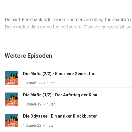
Du hast Feedback oder einen Themenvorschlag für Joachim u
Dann melde dich gerne bei Instagram: @wasbishergeschah.p
Quellen:
Weitere Episoden
Brian A. Catlos, Al-Andalus: Geschichte des islamischen Spani
Die Mafia (2/2) - Eine neue Generation
1 Stunde 33 Minuten
Georg Bossong, Das Maurische Spanien
Die Mafia (1/2) - Der Aufstieg der Klauenhand
1 Stunde 19 Minuten
Richard Fletcher, Moorish Spain
Die Odyssee - Ein antiker Blockbuster
1 Stunde 22 Minuten