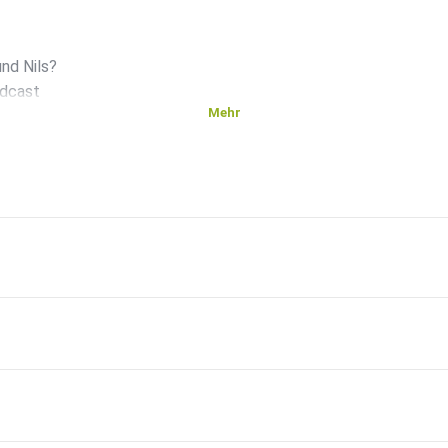
nd Nils?
odcast
Mehr
en