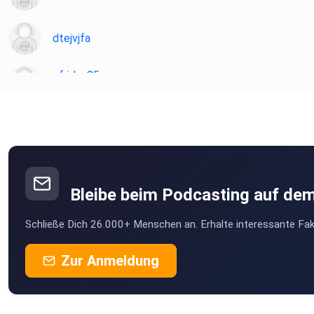
dtejvjfa
gfriday85
Chemnitz
Dauersitzer
9mc6a2bt
Bleibe beim Podcasting auf de
BurghardD
Schließe Dich 26.000+ Menschen an. Erhalte interessante Fak
Dessau-Roßlau
twgrcwpx
Zur Anmeldung
Moth355
Wien