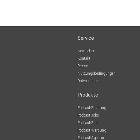
Service
Newsletter
Kontakt
Presse
Nutzungsbedingungen
Datenschutz
Produkte
Podcast-Beratung
Podcast-Jobs
Podcast-Push
Podcast-Werbung
Podcast-Agentur