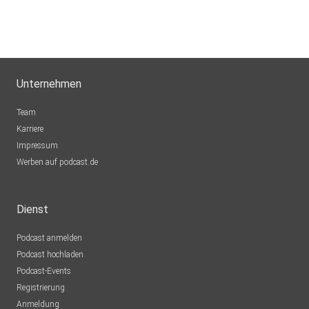
Gabby1
schmidtig
Unternehmen
Gießen
GRINGODON
Team
Büttenhardt
Karriere
Impressum
ix0jev45
Werben auf podcast.de
Kleve
Neunerle
Dienst
Karlsruhe
Podcast anmelden
Roberta13
Podcast hochladen
Düsseldorf
Podcast-Events
kennijaguar
Registrierung
Hamburg
Anmeldung