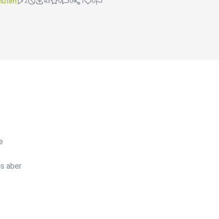
nuten
2
43
0
0
1
0
e
ns aber