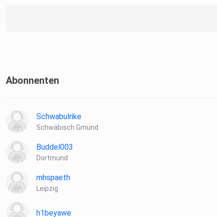
Abonnenten
Schwabulrike
Schwäbisch Gmünd
Buddel003
Dortmund
mhspaeth
Leipzig
h1beyawe