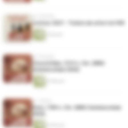
vor 3 Wochen
Livetour 2027 - Tickets ab sofort im VVK
2 Minuten
vor 3 Wochen
Tenochtitlan, 1519 n. Chr. (WBG
Sommerurlaub 2026)
29 Minuten
vor 1 Monat
Paris, 1789 n. Chr. (WBG Sommerurlaub
2026)
36 Minuten