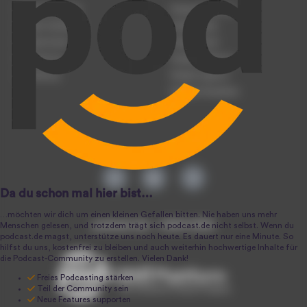
Podcast anmelden
Podcast-Beratung
Podcast hochladen
Podcast-Jobs
Podcast-Events
Podcast-Push
Registrierung
Podcast-Werbung
Anmeldung
Podcast-Agentur
Podcast-Produktion
podcast.de ~ 2004-2026