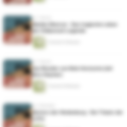
vor 1 Monat
Marilyn Monroe - Das tragische Leben
der Hollywood-Legende
1 Stunde 33 Minuten
vor 1 Monat
Das Wunder von Belo Horizonte (mit
Nico Heymer)
1 Stunde 30 Minuten
vor 2 Monaten
Absturz der Hindenburg - Die Titanic der
Lüfte