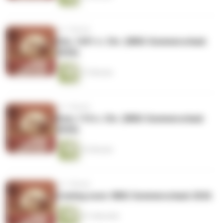
vor 1 Monat
Edo, 1691 n. Chr. (WBG Sommerurlaub
2026)
27 Minuten
vor 1 Monat
Rom, 110 n. Chr. (WBG Sommerurlaub
2026)
32 Minuten
vor 1 Monat
Coming soon: WBG Sommerurlaub 2026
81 Sekunden