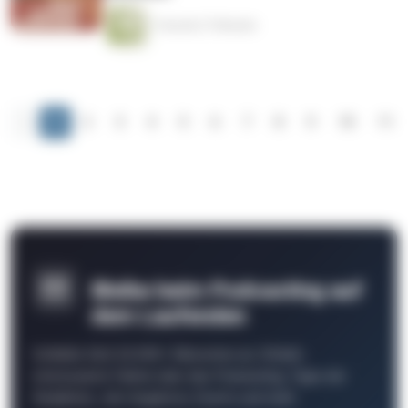
1 Stunde 27 Minuten
‹
1
2
3
4
5
6
7
8
9
10
11
Bleibe beim Podcasting auf
dem Laufenden
Schließe Dich 26.000+ Menschen an. Erhalte
interessante Fakten über das Podcasting, Tipps der
Redaktion, Job-Angebote, Events und mehr.