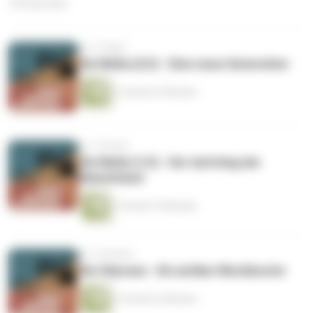
169 Episoden
vor 4 Tagen
Die Mafia (2/2) - Eine neue Generation
1 Stunde 33 Minuten
vor 1 Woche
Die Mafia (1/2) - Der Aufstieg der
Klauenhand
1 Stunde 19 Minuten
vor 2 Wochen
Die Odyssee - Ein antiker Blockbuster
1 Stunde 22 Minuten