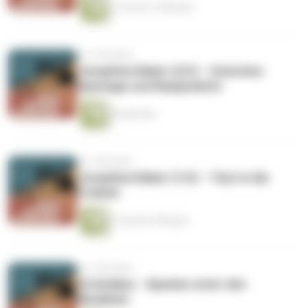
1 Stunde 10 Minuten
vor 2 Monaten
Josephine Baker (2/2) – Zwischen
Spionage und Rampenlicht
55 Minuten
vor 2 Monaten
Josephine Baker (1/2) – Tanz in die
Freiheit
1 Stunde 6 Minuten
vor 2 Monaten
Al-Andalus - Spanien unter den
Muslimen