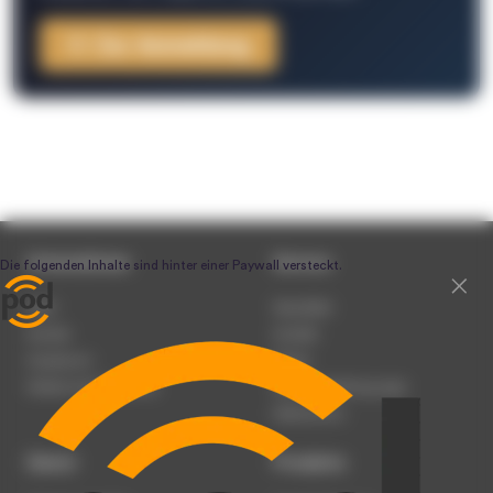
Zur Anmeldung
Unternehmen
Service
Team
Newsletter
Karriere
Kontakt
Impressum
Presse
Werben auf podcast.de
Nutzungsbedingungen
Datenschutz
Dienst
Produkte