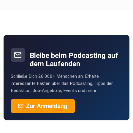
Cala Figuera
https://de.wikipedia.org/wiki/Cala_Figuera
Santanyí
https://de.wikipedia.org/wiki/Santany%C3%AD
RCD Mallorca
Bleibe beim Podcasting auf
https://www.rcdmallorca.es/
dem Laufenden
GasAll App
Schließe Dich 26.000+ Menschen an. Erhalte
https://apps.apple.com/de/app/gasall/id452795307
interessante Fakten über das Podcasting, Tipps der
Redaktion, Job-Angebote, Events und mehr.
Pujol de Santa Magdalena
Zur Anmeldung
https://de.wikipedia.org/wiki/PuigdeSanta_Magdalena
Du möchtest deine Werbung in diesem und vielen anderen