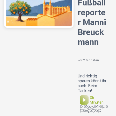
Fußball
reporte
r Manni
Breuck
mann
vor 2 Monaten
Und richtig
sparen könnt ihr
auch: Beim
Tanken!
36
Minuten
0
0
0
0
0
0
0