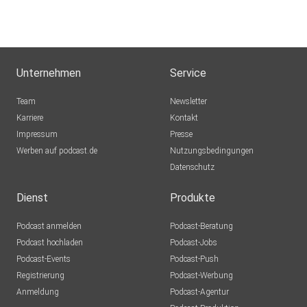
Podcasts
schalten? Kein Problem!
Für deinen Zugang zu zielgerichteter Podcast-Werbung,
klicke
Unternehmen
Service
hier.
Team
Newsletter
Karriere
Kontakt
Audiomarktplatz.de - Geschichten, die bleiben - überall und
Impressum
Presse
jederzeit!
Werben auf podcast.de
Nutzungsbedingungen
Datenschutz
Hosted on Acast. See acast.com/privacy for more
Dienst
Produkte
information.
Podcast anmelden
Podcast-Beratung
Podcast hochladen
Podcast-Jobs
Podcast-Events
Podcast-Push
Registrierung
Podcast-Werbung
Anmeldung
Podcast-Agentur