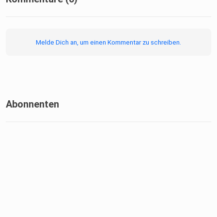
17./18.09.2026
Melde Dich an, um einen Kommentar zu schreiben.
· https://bildungsportal-niedersachsen.de/ueber-
uns/rlsb/dezernate/dezernate-5/kik-kompetent-soziales-
miteinander-gestalten
- KIK auf dem Bildungsportal Niedersachsen
Abonnenten
· https://www.uni-
hildesheim.de/fb1/institute/psychologie/arbeitsgruppen/p
aedagogische-psychologie-und-diagnostik/kommunikation-
interaktion-kooperation-kik/
- KIK auf der Website der Universität Hildesheim