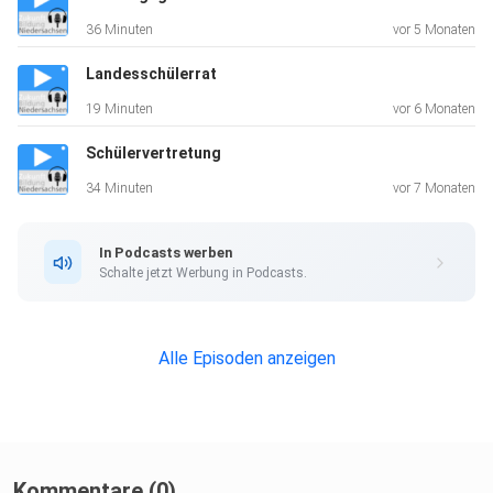
Schulpsychologen Lutz Kruse, sowie die Lehrerin Jaenne
36 Minuten
vor 5 Monaten
Schumann
vom Gymnasium Buxtehude-Süd, die dieKIK-Fortbildung
Landesschülerrat
durchlaufen
19 Minuten
vor 6 Monaten
hat, und ihren Schulleiter Sven Heineken.
Schülervertretung
Gemeinsamsprechen wir
über Erfahrungen, Entwicklungen und darüber, was KIK nach
34 Minuten
vor 7 Monaten
30Jahren ausmacht.
In Podcasts werben
Schalte jetzt Werbung in Podcasts.
Alle Episoden anzeigen
Links:
· https://nlc.info/app/edb/event/53202 - Anmeldung zur
KIK-Jubiläumsveranstaltung in Stapelfeld am
Kommentare (0)