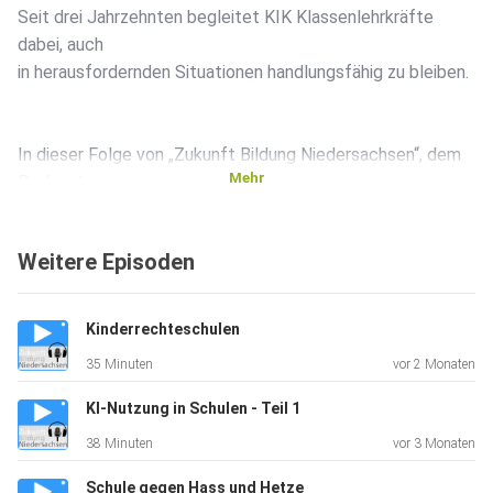
Seit drei Jahrzehnten begleitet KIK Klassenlehrkräfte
dabei, auch
in herausfordernden Situationen handlungsfähig zu bleiben.
In dieser Folge von „Zukunft Bildung Niedersachsen“, dem
Mehr
Podcast
der Regionalen Landesämter für Schule und Bildung,
schauen wir
Weitere Episoden
zurück – und nach vorn: Was hat KIK bewirkt? Wie
verändert die
Fortbildung Schulen? Und warum ist sie heute wichtiger
Kinderrechteschulen
denn je?
35 Minuten
vor 2 Monaten
KI-Nutzung in Schulen - Teil 1
Natürlich habe ich auch heute wieder Gäste aus Behörde
38 Minuten
vor 3 Monaten
und Schule
– die Schulpsychologin Dr. Kirsten Brüchner und den
Schule gegen Hass und Hetze