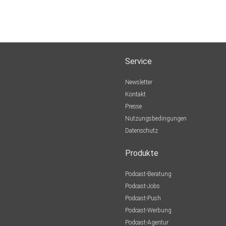
Service
Newsletter
Kontakt
Presse
Nutzungsbedingungen
Datenschutz
Produkte
Podcast-Beratung
Podcast-Jobs
Podcast-Push
Podcast-Werbung
Podcast-Agentur