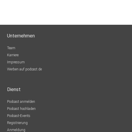
️Mehr Infos auf Social Media findest Du hier:
Folge mir auf Instagram, Facebook und YouTube
Seelenbalance Podcast auch auf Instagram
Unternehmen
Team
Karriere
Impressum
Werben auf podcast.de
Dienst
Podcast anmelden
Podcast hochladen
Podcast-Events
Registrierung
Anmeldung