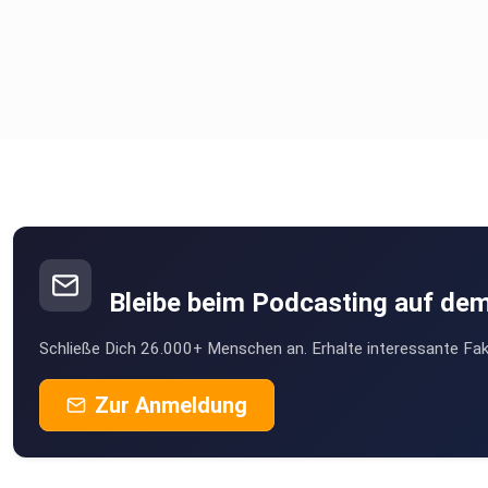
Du hast Interesse, Dich von mir im Coaching unterstützen zu
lassen und bist noch unsicher, oder brauchst zunächst Klarheit
ob wir zusammen passen? Dann buche Dir online ein
Kostenfreies Erstgespräch (15 Minuten)mit mir.
Alle Infos zu meinem 1-1 Online Coaching findest du
hier!
Lass den Podcast wachsen und bewerte mich mit 5 Sternen 
schreibe eine Rezension
GANZ WICHTIG!
Bleibe beim Podcasting auf de
Es sind 2 Minuten Deiner Zeit und in großes DANKESCHÖN fü
Schließe Dich 26.000+ Menschen an. Erhalte interessante Fak
mich
Hier kannst Du direkt loslegen! auf Apple Podcast oder Spoti
Zur Anmeldung
Bewertung abgeben!
Um keine Episode mehr zu verpassen, kannst Du meinen Pod
direkt in Apple Podcast abonnieren.