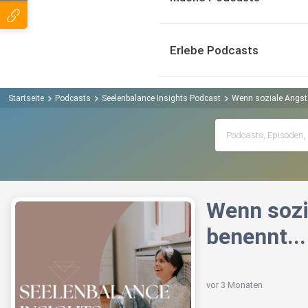
Erlebe Podcasts
Startseite
Podcasts
Seelenbalance Insights Podcast
Wenn soziale Angst s
Wenn sozi
benennt...
vor 3 Monaten