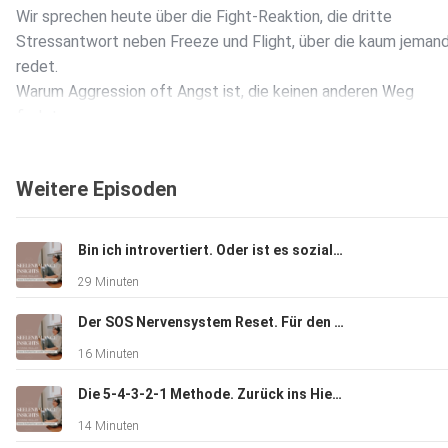
Wir sprechen heute über die Fight-Reaktion, die dritte
Stressantwort neben Freeze und Flight, über die kaum jeman
redet.
Warum Aggression oft Angst ist, die keinen anderen Weg
findet.
Was wirklich passiert, wenn das Nervensystem Angriff als
sicherste Reaktion gelernt hat.
Weitere Episoden
Und wie echter Wandel aussieht von reaktiver Schärfe zu b
Ausdruck.
Bin ich introvertiert. Oder ist es soziale Angst.
Das lernst du in dieser Episode:Was die
29 Minuten
Fight-Reaktion ist und warum sie so wenig verstanden wird
Wie soziale Angst sich als Gereiztheit, Sarkasmus und Schärf
Der SOS Nervensystem Reset. Für den Moment, in dem es gerade passiert.
zeigt
16 Minuten
Warum Scham nach der Explosion das Muster verstärkt
Wie du die Angst hinter der Wut erkennst
Die 5-4-3-2-1 Methode. Zurück ins Hier und Jetzt, wenn Angst dich wegzieht.
Drei konkrete Tools für mehr Bewusstsein und Steuerung
14 Minuten