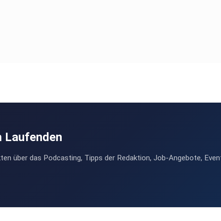
,
oder
m Laufenden
r
ten über das Podcasting, Tipps der Redaktion, Job-Angebote, Even
fy
cast