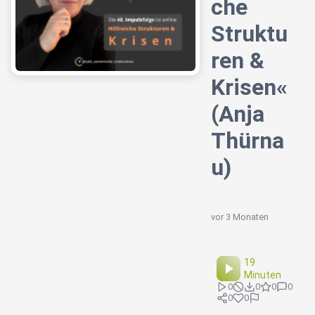
che
Struktu
ren &
Krisen«
(Anja
Thürna
u)
vor 3 Monaten
19
Minuten
0
0
0
0
0
0