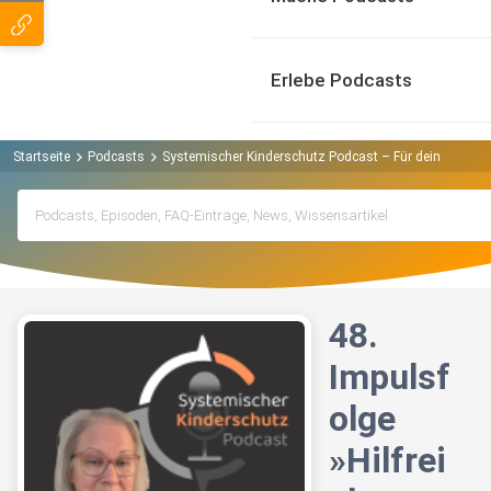
Erlebe Podcasts
Startseite
Podcasts
Systemischer Kinderschutz Podcast – Für deine Inspi
48.
Impulsf
olge
»Hilfrei