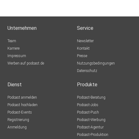
Unternehmen
Service
Team
Newsletter
Karriere
Kontakt
Impressum
Presse
Werben auf podcast.de
Nutzungsbedingungen
Datenschutz
Dienst
Produkte
Podcast anmelden
Podcast-Beratung
Podcast hochladen
Podcast-Jobs
Podcast-Events
Podcast-Push
Registrierung
Podcast-Werbung
Anmeldung
Podcast-Agentur
Podcast-Produktion