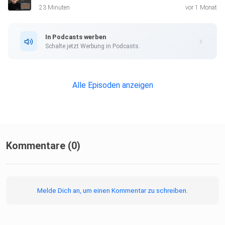
23 Minuten
vor 1 Monat
Solltest du systemische Supervision, Coaching oder
In Podcasts werben
Fachberatung
Schalte jetzt Werbung in Podcasts.
für dein Praxisfeld im Kinderschutz suchen, findest du mein
Angebot hier: ⁠⁠⁠https://www.anjathuernau.de/angebot
Alle Episoden anzeigen
Kommentare (0)
Melde Dich an, um einen Kommentar zu schreiben.