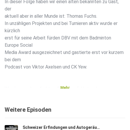
In dieser Folge haben wir einen alten bekannten zu Gast,
der
aktuell aber in aller Munde ist: Thomas Fuchs.
In unzähligen Projekten und bei Turnieren aktiv wurde er
kürzlich
erst für seine Arbeit fürden DBV mit dem Badminton
Europe Social
Media Award ausgezeichnet und gastierte erst vor kurzem
bei dem
Podcast von Viktor Axelsen und CK Yew.
Mehr
Wir räumen aber direkt zu Beginn auf: Hinter den
glanzvollen
Clips steckt ein echtes Power-Duo. Thomas rückt das
Weitere Episoden
Rampenlicht
auch auf Fabi Hippold, der als Cutter und
kreative Maschine im Hintergrund unzählige Stunden
Schweizer Erfindungen und Autogeräusche