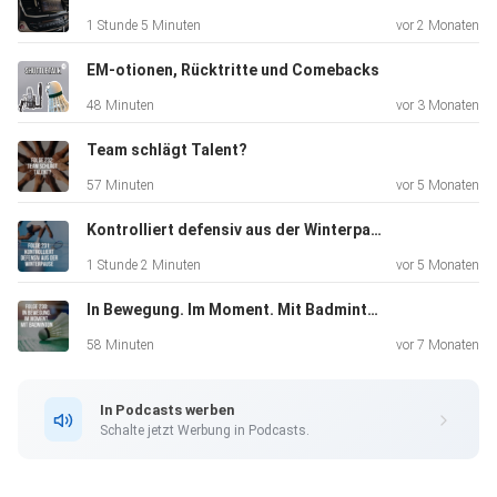
investiert,
1 Stunde 5 Minuten
vor 2 Monaten
damit unser Sport so gut aussieht, wie er es verdient. Ganz
aktuell: Ihr neuer 45-minütiger Vlog über den
EM-otionen, Rücktritte und Comebacks
Badmintonstützpunkt in Nürnberg– ein Mammutprojekt,
48 Minuten
vor 3 Monaten
das vor allem
Kai und Tobi natürlich brennend interessiert, da es ihre
Team schlägt Talent?
Arbeitsstätte genauer unter die Lupe nimmt.
57 Minuten
vor 5 Monaten
Kontrolliert defensiv aus der Winterpause
Thomas will aber auch über die Dinge reden, die wehtun.
1 Stunde 2 Minuten
vor 5 Monaten
Was fehlt
In Bewegung. Im Moment. Mit Badminton
dem deutschen Badminton wirklich, um die Hallen
vollzumachen?
58 Minuten
vor 7 Monaten
In Podcasts werben
Was braucht es um mehr Leute zu einem Final Four oder
Schalte jetzt Werbung in Podcasts.
anderen
Events zu locken?