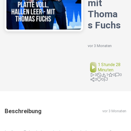
mit
Thoma
s Fuchs
vor 3 Monaten
1 Stunde 28
Minuten
0
1
0
0
0
0
Beschreibung
vor 3 Monaten