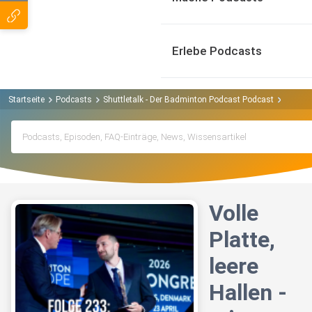
Erlebe Podcasts
Startseite
Podcasts
Shuttletalk - Der Badminton Podcast Podcast
Volle P
Volle
Platte,
leere
Hallen -