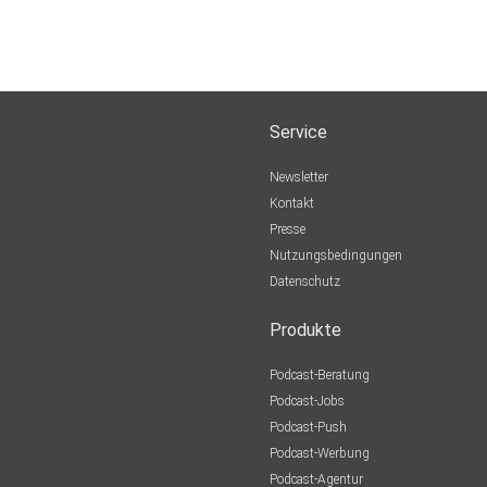
Service
Newsletter
Kontakt
Presse
Nutzungsbedingungen
Datenschutz
Produkte
Podcast-Beratung
Podcast-Jobs
Podcast-Push
Podcast-Werbung
Podcast-Agentur