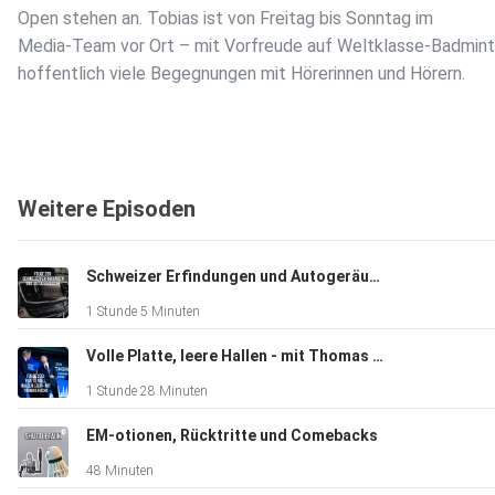
Open stehen an. Tobias ist von Freitag bis Sonntag im
Media-Team vor Ort – mit Vorfreude auf Weltklasse-Badmin
hoffentlich viele Begegnungen mit Hörerinnen und Hörern.
Zum Abschluss analysieren wir die Team-Europameisterschaf
Deutschland geht leer aus, Bulgarien gewinnt sensationell Go
Weitere Episoden
bei den Damen, Frankreich triumphiert bei den Herren – und s
Dänemark bleibt ohne Titel.
Schweizer Erfindungen und Autogeräusche
1 Stunde 5 Minuten
Was sagt das über die Entwicklung im europäischen
Badminton?
Volle Platte, leere Hallen - mit Thomas Fuchs
Ist Teamstärke wichtiger als individuelle Klasse?
1 Stunde 28 Minuten
Und wie entstehen eigentlich absolute Weltklassespieler?
EM-otionen, Rücktritte und Comebacks
48 Minuten