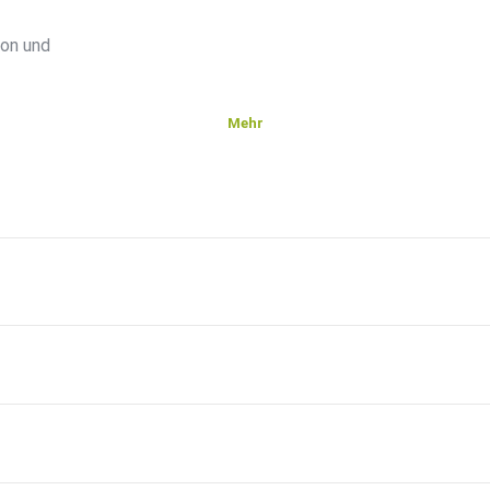
ton und
Mehr
t:
ld
elbst