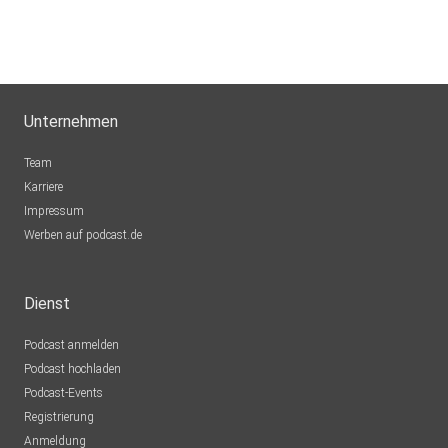
Unternehmen
Team
Karriere
Impressum
Werben auf podcast.de
Dienst
Podcast anmelden
Podcast hochladen
Podcast-Events
Registrierung
Anmeldung