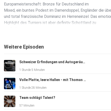
Europameisterschaft: Bronze für Deutschland im
Mixed, ein buntes Podest im Damendoppel, Engländer die üb
und total französische Dominanz im Herreneinzel. Das emotio
Highlight des Turniers ist aber definitiv Schottland zu
verdanken.
Weitere Episoden
Außerdem gibt es Insights aus erster Hand zum Bundesliga
Final Four. Kai berichtet direkt von seinem Wochenende
an dem es am Ende "nur" zum Vizetitel gereicht hat: Wie nah 
Schweizer Erfindungen und Autogeräusche
der Titel wirklich und warum war Bischmisheim am Ende die
1 Stunde 5 Minuten
entscheidende Nuance vorne?
Volle Platte, leere Hallen - mit Thomas Fuchs
1 Stunde 28 Minuten
Und wer hatte die bessere Karriere: Carolina oder Viktor? Die
zwei größten europäischen Badmintonspieler (aller Zeiten?)
Team schlägt Talent?
verlassen die internationale Bühne fast zeitgleich und wir zoll
57 Minuten
zwei großen Stars Tribut.