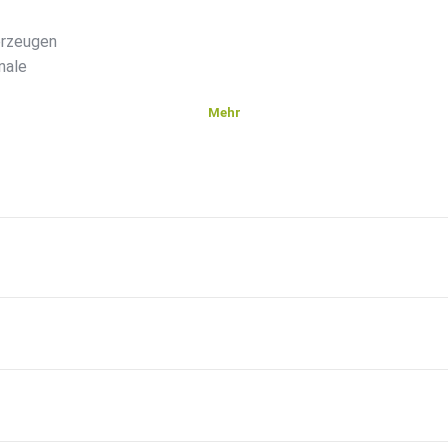
erzeugen
nale
Mehr
war
en