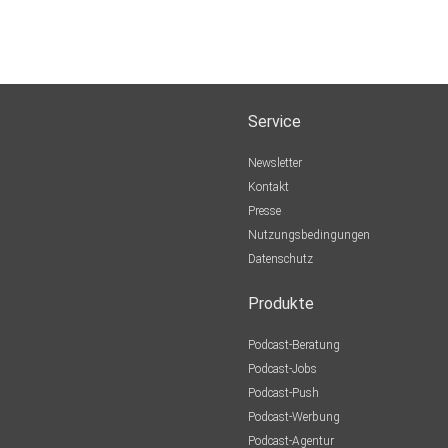
Service
Newsletter
Kontakt
Presse
Nutzungsbedingungen
Datenschutz
Produkte
Podcast-Beratung
Podcast-Jobs
Podcast-Push
Podcast-Werbung
Podcast-Agentur