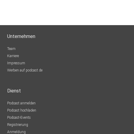
Unternehmen
Team
Karriere
Impressum
Werben auf podcast.de
Dienst
Podcast anmelden
Podcast hochladen
Podcast-Events
Registrierung
Anmeldung