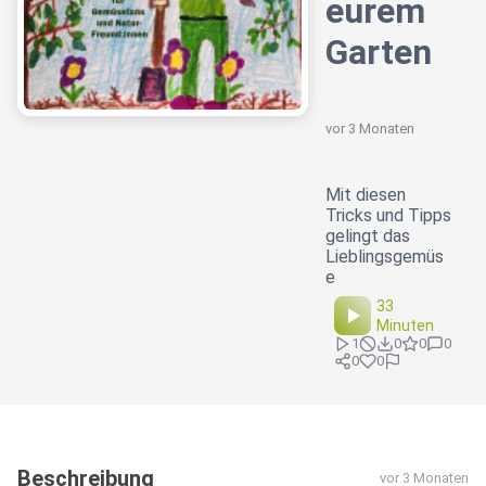
eurem
Garten
vor 3 Monaten
Mit diesen
Tricks und Tipps
gelingt das
Lieblingsgemüs
e
33
Minuten
1
0
0
0
0
0
Beschreibung
vor 3 Monaten