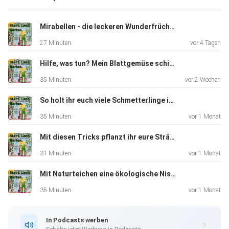
Ansprüche an den Boden. Auch das Anhäufeln fällt beim
grünen
Mirabellen - die leckeren Wunderfrüchtchen
Spargel weg.
27 Minuten
vor 4 Tagen
Hilfe, was tun? Mein Blattgemüse schießt und blüht!
Hosted on Acast. See acast.com/privacy for more
35 Minuten
vor 2 Wochen
information.
So holt ihr euch viele Schmetterlinge in den Garten
35 Minuten
vor 1 Monat
Mit diesen Tricks pflanzt ihr eure Sträucher richtig
31 Minuten
vor 1 Monat
Mit Naturteichen eine ökologische Nische im Garten schaffen
35 Minuten
vor 1 Monat
In Podcasts werben