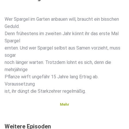
Wer Spargel im Garten anbauen will, braucht ein bisschen
Geduld.
Denn frühestens im zweiten Jahr könnt ihr das erste Mal
Spargel
ernten. Und wer Spargel selbst aus Samen vorzieht, muss
sogar
noch länger warten. Trotzdem lohnt es sich, denn die
mehrjährige
Pflanze wirft ungefähr 15 Jahre lang Ertrag ab.
Voraussetzung
ist, ihr düngt die Starkzehrer regelmäßig.
Mehr
Grüner Spargel ist übrigens leichter anzubauen als weißer
Spargel. Nicht nur die Pflanze ist genügsamer und hat
Weitere Episoden
weniger