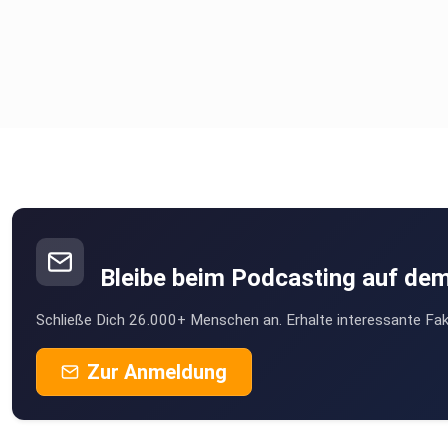
Erkenntnisse konntest du für dich aus der heutigen Folge
mitnehmen? Teile sie gerne in den Kommentaren oder unter
meinem aktuellen Beitrag auf Instagram @martinabamesberg
auf meinem Blog auf meiner
Website www.masterclass-of-mind.de
Ich freue mich auf dich.
Bleibe beim Podcasting auf de
Schließe Dich 26.000+ Menschen an. Erhalte interessante Fak
Zur Anmeldung
Wenn du dir Unterstützung wünschst auf deinem Weg, kontak
mich sehr gerne und buche dir dein kostenloses Erstgespräch.