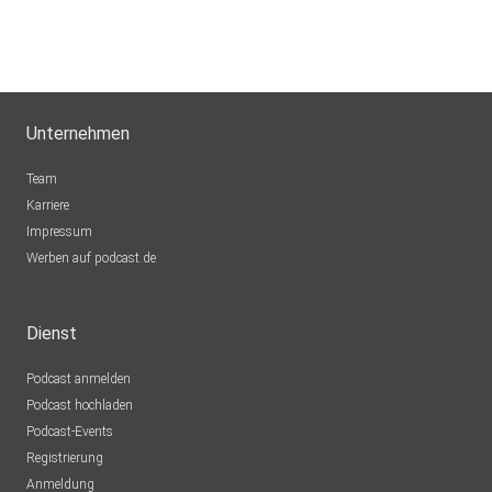
freue mich auf dich.
Unternehmen
Team
Von Herz zu Herz, deine Martina️
Karriere
Impressum
Werben auf podcast.de
Dienst
Hier kannst du Kontakt zu mir aufnehmen:
Podcast anmelden
Podcast hochladen
Podcast-Events
Registrierung
Anmeldung