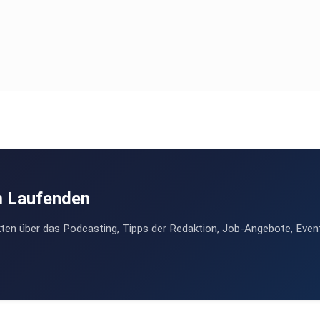
er oder
m Laufenden
ten über das Podcasting, Tipps der Redaktion, Job-Angebote, Even
tiere
 Ich