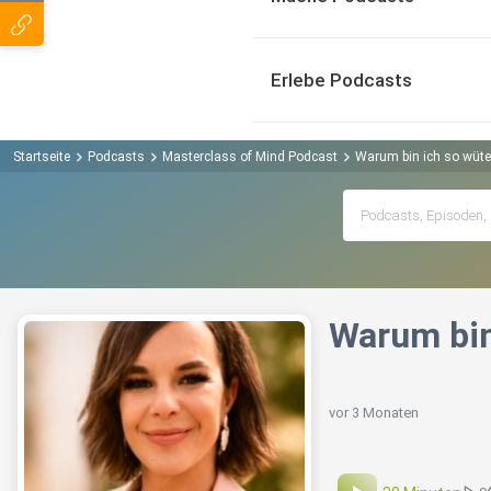
Erlebe Podcasts
Startseite
Podcasts
Masterclass of Mind Podcast
Warum bin ich so wüten
Warum bin
vor 3 Monaten