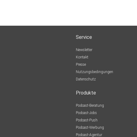
Service
Newsletter
Kontakt
Presse
Nutzungsbedingungen
Datenschutz
Produkte
Podcast-Beratung
Podcast-Jobs
Podcast-Push
Podcast-Werbung
Podcast-Agentur