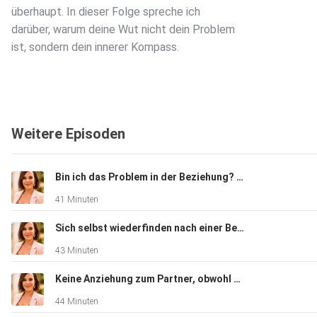
überhaupt. In dieser Folge spreche ich
darüber, warum deine Wut nicht dein Problem
ist, sondern dein innerer Kompass.
Du erfährst:
Weitere Episoden
– warum Wut oft dann entsteht, wenn du über deine eigenen
Grenzen gehst
Bin ich das Problem in der Beziehung? Warum du dir alles auflädst
41 Minuten
– weshalb viele Frauen ihre Wut nicht mehr spüren oder
Sich selbst wiederfinden nach einer Beziehung – Wer bin ich?
Angst vor ihr haben
43 Minuten
Keine Anziehung zum Partner, obwohl er toll ist? Das steckt dahinter
– was deine Wut mit deiner Weiblichkeit und deiner
44 Minuten
inneren Klarheit zu tun hat