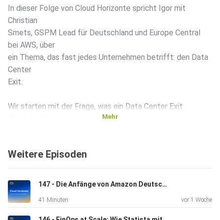
In dieser Folge von Cloud Horizonte spricht Igor mit
Christian
Smets, GSPM Lead für Deutschland und Europe Central
bei AWS, über
ein Thema, das fast jedes Unternehmen betrifft: den Data
Center
Exit.
Wir starten mit der Frage, was ein Data Center Exit
Mehr
überhaupt ist
– und warum der Name eigentlich zu kurz greift. Dann wird
es
Weitere Episoden
konkret: Welche Auslöser bringen Unternehmen dazu, jetzt
zu
handeln? Auslaufende Verträge, SAP-Migrationen, die
147 - Die Anfänge von Amazon Deutschland & mehr
Broadcom-VMware-Situation – die Compelling Events
41 Minuten
vor 1 Woche
häufen sich.
146 - FinOps at Scale: Wie Statista mit 120 AWS-Accounts den Shift Left geschafft hat