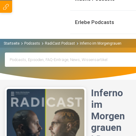
Erlebe Podcasts
Startseite
Podcasts
RadiCast Podcast
Inferno im Morgengrauen I Das gro
Inferno
im
Morgen
grauen