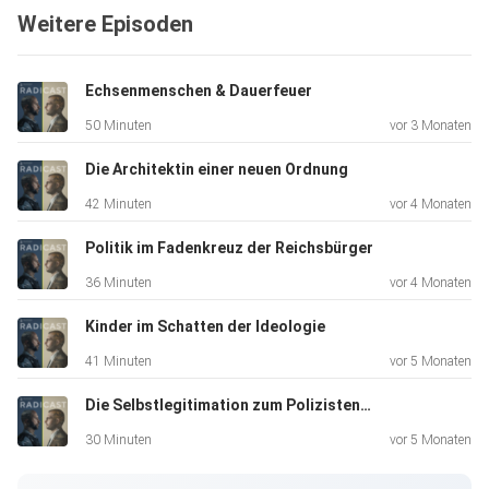
Weitere Episoden
mit Kriegswaffen zu verteidigen.
Echsenmenschen & Dauerfeuer
Die Fakten dieser Folge:
50 Minuten
vor 3 Monaten
Die Architektin einer neuen Ordnung
42 Minuten
vor 4 Monaten
Der Angriff: 21 Schüsse aus einem
Politik im Fadenkreuz der Reichsbürger
vollautomatischen Sturmgewehr des Typs Zastava M70
36 Minuten
vor 4 Monaten
durchbrechen die Terrassentür, weitere Schüsse folgen.
Kinder im Schatten der Ideologie
41 Minuten
vor 5 Monaten
Die Selbstlegitimation zum Polizistenmord – Teil 2
Die Rettung unter Dauerfeuer: Wie die
30 Minuten
vor 5 Monaten
Kollegen ihren schwer verletzten Kollegen in Sicherheit