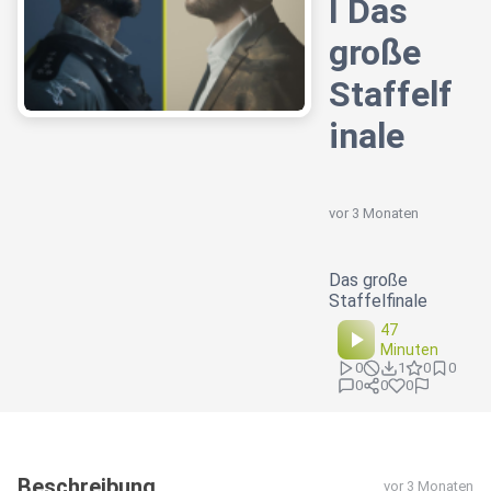
I Das
große
Staffelf
inale
vor 3 Monaten
Das große
Staffelfinale
47
Minuten
0
1
0
0
0
0
0
Beschreibung
vor 3 Monaten