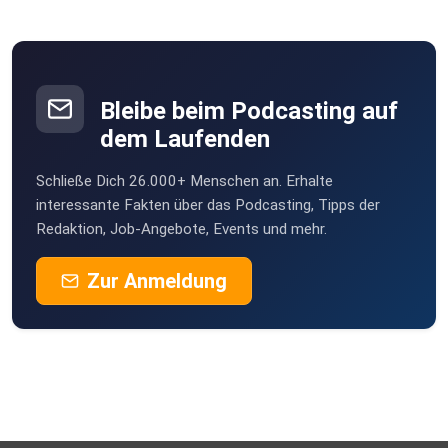
Kompetenzzentrum gegen Extremismus Baden-
Württemberg (konex).
www.konex-bw.de
Bleibe beim Podcasting auf
dem Laufenden
radicast@konex.bwl.de
Schließe Dich 26.000+ Menschen an. Erhalte
interessante Fakten über das Podcasting, Tipps der
Redaktion, Job-Angebote, Events und mehr.
Im Notfall immer 110!
Zur Anmeldung