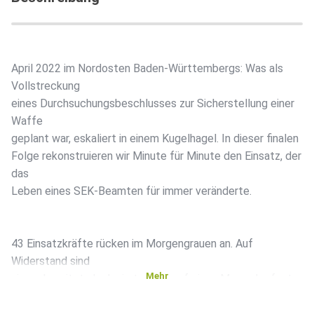
April 2022 im Nordosten Baden-Württembergs: Was als
Vollstreckung
eines Durchsuchungsbeschlusses zur Sicherstellung einer
Waffe
geplant war, eskaliert in einem Kugelhagel. In dieser finalen
Folge rekonstruieren wir Minute für Minute den Einsatz, der
das
Leben eines SEK-Beamten für immer veränderte.
43 Einsatzkräfte rücken im Morgengrauen an. Auf
Widerstand sind
Mehr
sie vorbereitet, doch sie treffen auf einen Mann, der fest
entschlossen ist, sein als „staatsfrei“ deklariertes
Territorium