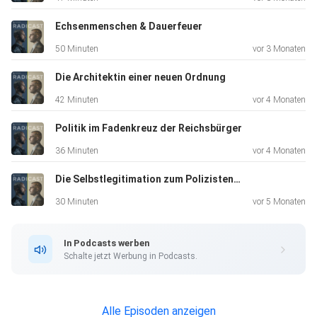
Der Weg dorthin führt über verweigerte Einschulungen,
Echsenmenschen & Dauerfeuer
Drohbriefe
50 Minuten
vor 3 Monaten
an die Schulleitung und eine gefährliche Parallelwelt aus
Reichsbürger-Rhetorik und Gewaltfantasien.
Die Architektin einer neuen Ordnung
42 Minuten
vor 4 Monaten
Warum musste das SEK mit gepanzerten Fahrzeugen
Politik im Fadenkreuz der Reichsbürger
anrücken?
36 Minuten
vor 4 Monaten
Die Selbstlegitimation zum Polizistenmord – Teil 2
Warum wollen Reichsbürger und Selbstverwalter ihre
30 Minuten
vor 5 Monaten
Kinder nicht
einschulen?
In Podcasts werben
Schalte jetzt Werbung in Podcasts.
Und welche Warnsignale wurden bereits im Vorfeld durch
die Schule
Alle Episoden anzeigen