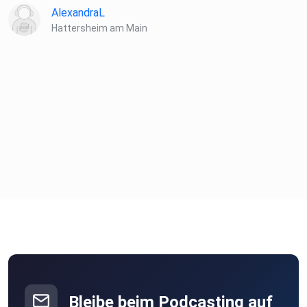
️ Hinweis & Hilfe
AlexandraL
Hattersheim am Main
Alle Inhalte basieren auf öffentlich zugänglichen Quellen.
*Personen werden anonymisiert.
Wer selbst in extremistischen Strukturen steckt oder
Angehörige
betroffen sind, findet vertrauliche Unterstützung beim
Kompetenzzentrum gegen Extremismus Baden-
Württemberg (konex) oder
dem Programm wageMUT (Brandenburg):
Baden-Württemberg (konex):
Bleibe beim Podcasting auf