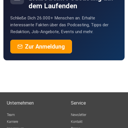
www.konex-bw.de
dem Laufenden
Schließe Dich 26.000+ Menschen an. Erhalte
radicast@konex.bwl.de
interessante Fakten über das Podcasting, Tipps der
Redaktion, Job-Angebote, Events und mehr.
Zur Anmeldung
Brandenburg (wageMUT):
mik.brandenburg.de/wagemut
wagemut@mik.brandenburg.de
Unternehmen
Service
Im Notfall immer die 110!
Team
Newsletter
Karriere
Kontakt