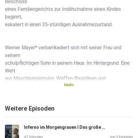
Beschluss
eines Familiengerichts zur Inobhutnahme eines Kindes
beginnt,
eskaliert in einen 35-stündigen Ausnahmezustand.
Werner Mayer* verbarrikadiert sich mit seiner Frau und
seinem
schulpflichtigen Sohn in seinem Haus. Im Hintergrund: Eine
Welt
aus Maschinenpistolen, Waffen-Bauplänen und
Mehr
einer tiefen Verachtung für staatliche Institutionen. Diese
Folge
zeigt eindrücklich, wie radikale Ansichten das Kindeswohl
Weitere Episoden
unmittelbar bedrohen und eine ganze Nachbarschaft in
Angst
versetzen können.
Inferno im Morgengrauen I Das große Staffelfinale
47 Minuten
vor 3 Monaten