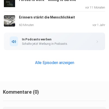
KZ-Gedenkstätte Mauthausen, der über die Rolle von
vor 11 Monaten
Kunst in der
Erinnern stärkt die Menschlichkeit
pädagogischen Praxis spricht.
60 Minuten
vor 1 Jahr
Petra Ratschenberger, Pädagogin und
In Podcasts werben
Cluster-Leiterin der Brucknerschule Linz, die Einblicke in die
Schalte jetzt Werbung in Podcasts.
schulische Auseinandersetzung mit Kunst und Erinnerung
gibt.
Alle Episoden anzeigen
Die Diskussion wurde von Gudrun Blohberger
(Leiterin der pädagogischen Abteilung der KZ-
Gedenkstätte
Kommentare (0)
Mauthausen) moderiert.