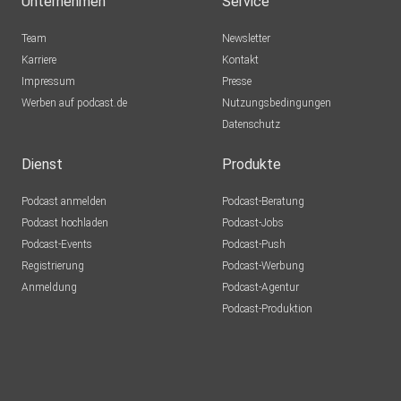
Unternehmen
Service
erinnern.at/zentrales-seminar-2025
Team
Newsletter
Karriere
Kontakt
KZ-Gedenkstätte Mauthausen:
Impressum
Presse
mauthausen-memorial.org
Werben auf podcast.de
Nutzungsbedingungen
Datenschutz
Dienst
Produkte
Zielgruppe der Sendung
Podcast anmelden
Podcast-Beratung
Die Sendung richtet sich an Lehrkräfte, Künstler*innen,
Podcast hochladen
Podcast-Jobs
Pädagog*innen, Historiker*innen und alle Interessierten, die
Podcast-Events
Podcast-Push
sich
Registrierung
Podcast-Werbung
für die Schnittstellen von Kunst, Geschichtsvermittlung
Anmeldung
Podcast-Agentur
und
Podcast-Produktion
Erinnerungskultur interessieren.
Produktion: Freies Radio Freistadt