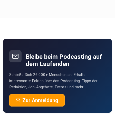
00:41 – 07:47 Die Persönlichkeiten hinter der Community
Gregor Biswanger und Florian Lenz stellen sich vor und
geben
Einblicke in ihre Arbeit und Formate.
07:47 – 11:47 Von Bühne zur Marke: Die Geschichte hinter
Bleibe beim Podcasting auf
der
dem Laufenden
Maske
Schließe Dich 26.000+ Menschen an. Erhalte
interessante Fakten über das Podcasting, Tipps der
Redaktion, Job-Angebote, Events und mehr.
Gregor erzählt, wie aus einer Konferenzidee eine
persönliche
Zur Anmeldung
Marke entstand.