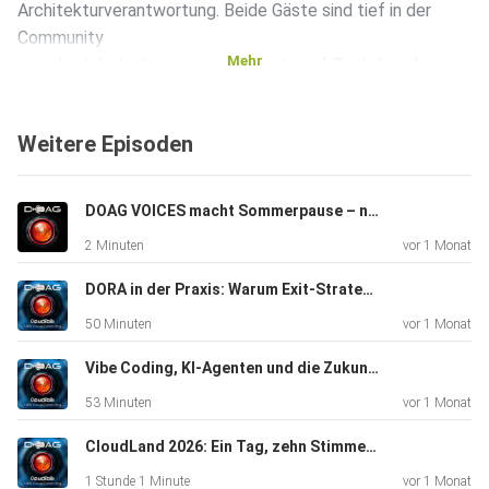
Architekturverantwortung. Beide Gäste sind tief in der
Community
Mehr
verankert, betreiben eigene Formate auf Twitch und
YouTube und
bringen langjährige Erfahrung aus Beratung und Entwicklung
Weitere Episoden
mit.
DOAG VOICES macht Sommerpause – nach 40 Folgen ist Zeit zum Auftanken
Im Gespräch wird deutlich, wie stark sich die
2 Minuten
vor 1 Monat
Anforderungen
verändert haben: Vom Spezialisten hin zum Full-Stack-
DORA in der Praxis: Warum Exit-Strategien über die Zukunft der Cloud entscheiden – ein DOAG VOICES CloudTalk von der CloudLand 2026.
Generalisten
50 Minuten
vor 1 Monat
mit DevOps-, Cloud- und KI-Kompetenzen. Gleichzeitig
diskutieren
Vibe Coding, KI-Agenten und die Zukunft der Softwareentwicklung – DOAG VOICES CloudTalk mit Dave König und Roland Golla
die drei, welche Rolle KI-gestützte Entwicklung –
53 Minuten
vor 1 Monat
insbesondere
Vibe Coding und agentenbasierte Ansätze – künftig in
CloudLand 2026: Ein Tag, zehn Stimmen, unzählige Perspektiven – das Barcamp
produktiven
1 Stunde 1 Minute
vor 1 Monat