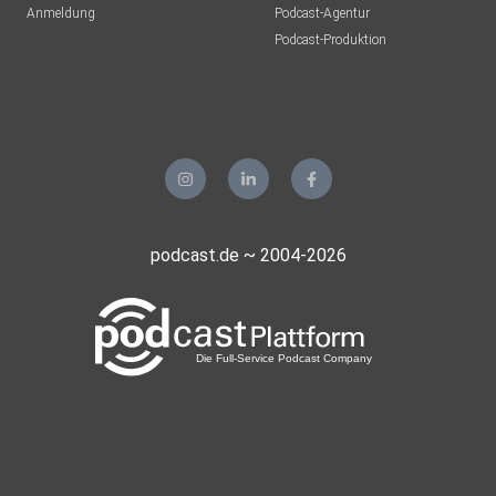
Anmeldung
Podcast-Agentur
Podcast-Produktion
Zusammenfassung und Ausblick auf den zweiten Teil der
Episode.
–––
podcast.de ~ 2004-2026
Die Top 3 Learnings dieser Episode:
1. KI beschleunigt Entwicklung – ersetzt aber keine
Architektur
Ohne sauberes Fundament bleibt auch die beste KI-Lösung
instabil