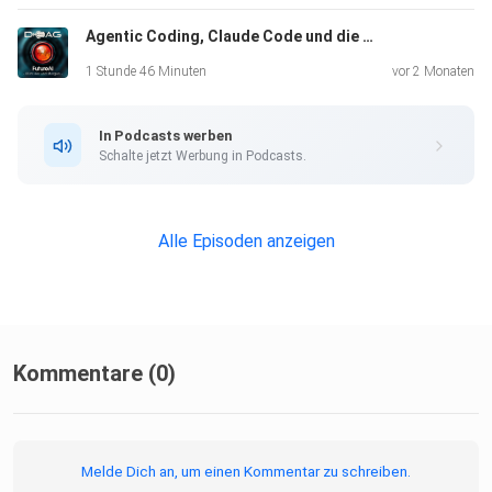
Umgebungen spielen kann.
Agentic Coding, Claude Code und die Zukunft der Softwareentwicklung – DOAG VOICES FutureAI
1 Stunde 46 Minuten
vor 2 Monaten
Ein zentrales Spannungsfeld entsteht dabei zwischen
Geschwindigkeit und Qualität: Während KI schnelle
In Podcasts werben
Ergebnisse
Schalte jetzt Werbung in Podcasts.
liefert, bleiben Architektur, Struktur und saubere
Entwicklungsprozesse essenziell. Themen wie Baby-Steps,
Test-Driven Development und Domain-Driven Design
Alle Episoden anzeigen
gewinnen dadurch
sogar an Bedeutung.
Auch die Risiken werden offen angesprochen: Schatten-IT
Kommentare (0)
durch
KI-generierte Anwendungen, fehlende Governance sowie
die Gefahr,
Melde Dich an, um einen Kommentar zu schreiben.
technologische Entscheidungen vorschnell zu treffen. Die