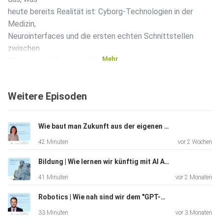
heute bereits Realität ist: Cyborg-Technologien in der
Medizin,
Neurointerfaces und die ersten echten Schnittstellen
zwischen
Mehr
Mensch und Maschine. Was ist echte Innovation und
wohinter steckt
nur Hype? Genau darüber sprechen Dr. Miriam Zeichner und
Weitere Episoden
Janna
Ehrhardt.
Wie baut man Zukunft aus der eigenen Tradition heraus? | Mit Stefanie Peters, Geschäftsführende Gesellschafterin NEUMAN & ESSER GROUP
42 Minuten
vor 2 Wochen
Wir klären was ein „Cyborg“ wirklich ist, wie
Brain-Computer-Interfaces funktionieren und warum
Bildung | Wie lernen wir künftig mit AI Adaptive Tutoring, Microlearning und Co. ?
Investments und
41 Minuten
vor 2 Monaten
Entwicklungen in diesem Bereich genau jetzt einen starken
Push
Robotics | Wie nah sind wir dem "GPT-Moment" von Robotics wirklich?
erleben.
33 Minuten
vor 3 Monaten