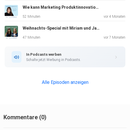
Wie kann Marketing Produktinnovation unterstützen? | Mit Dr. Rebecca Belvederesi-Kochs, Geschäftsführerin der Agentur REBELKO
Mehr zur New Business Factory: newbusinessfactory.nrw
52 Minuten
vor 4 Monaten
Weihnachts-Special mit Miriam und Janna
Verwendete Quellen in der Folge:
47 Minuten
vor 7 Monaten
In Podcasts werben
Berliner Beauftragte für Datenschutz und
Schalte jetzt Werbung in Podcasts.
Informationsfreiheit
(o.J.), Quelle: Publikationen der Internationalen
Arbeitsgruppe
Alle Episoden anzeigen
für Datenschutz in der Technologie - Berliner Beauftragte
für
Datenschutz und Informationsfreiheit
Kommentare (0)
G-MedTech (2025): Synchron sichert sich 200 Millionen