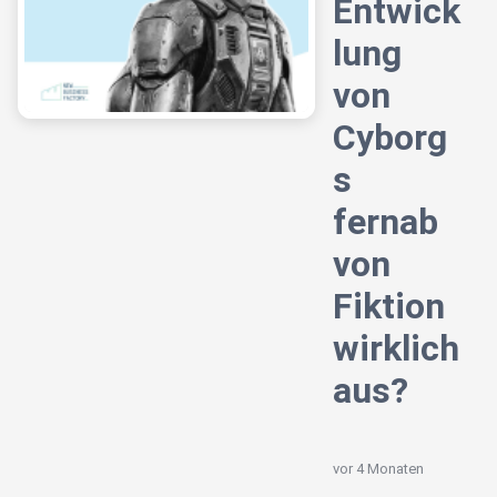
Entwick
lung
von
Cyborg
s
fernab
von
Fiktion
wirklich
aus?
vor 4 Monaten