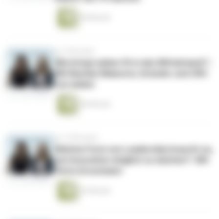
38 Minuten
vor 9 Monaten
Wie bringt amber KI in den Mittelstand? |
Mit Bastian Maiworm, Gründer und CRO
von amber
40 Minuten
vor 10 Monaten
Welche Form von Leadership braucht es,
um Innovation möglich zu machen? | Mit
Petra Grossmann
24 Minuten