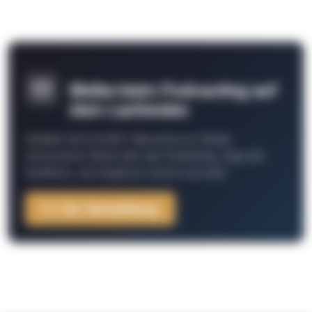
Bleibe beim Podcasting auf
dem Laufenden
Schließe Dich 26.000+ Menschen an. Erhalte
interessante Fakten über das Podcasting, Tipps der
Redaktion, Job-Angebote, Events und mehr.
Zur Anmeldung