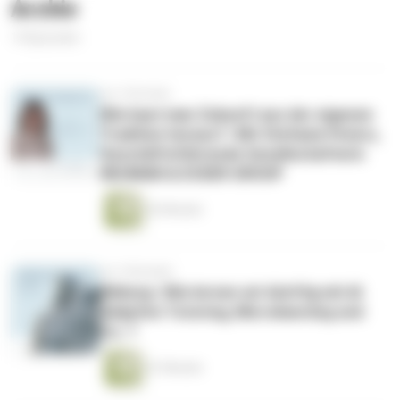
Archiv
14 Episoden
vor 2 Wochen
Wie baut man Zukunft aus der eigenen
Tradition heraus? | Mit Stefanie Peters,
Geschäftsführende Gesellschafterin
NEUMAN & ESSER GROUP
42 Minuten
vor 2 Monaten
Bildung | Wie lernen wir künftig mit AI
Adaptive Tutoring, Microlearning und
Co. ?
41 Minuten