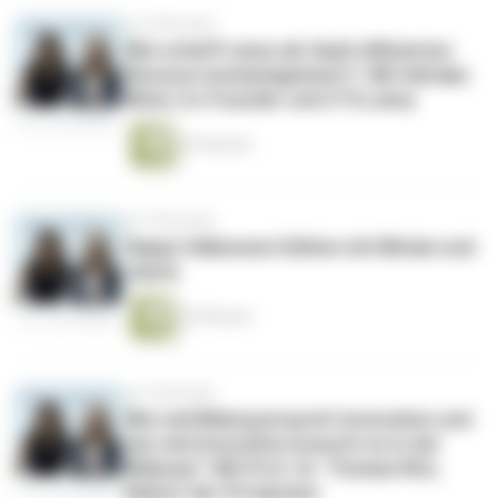
vor 8 Monaten
Wie schafft anny als SaaS effizientes
Ressourcenmanagement? | Mit Adriaan
Wind, Co-Founder und CTO, anny
43 Minuten
vor 9 Monaten
Happy Halloween Edition mit Miriam und
Janna
39 Minuten
vor 9 Monaten
Wie viel Bildung braucht Innovation und
wie viel Innovation braucht es in der
Bildung? | Mit Prof. Dr. Thomas Ritz,
Rektor der FH Aachen