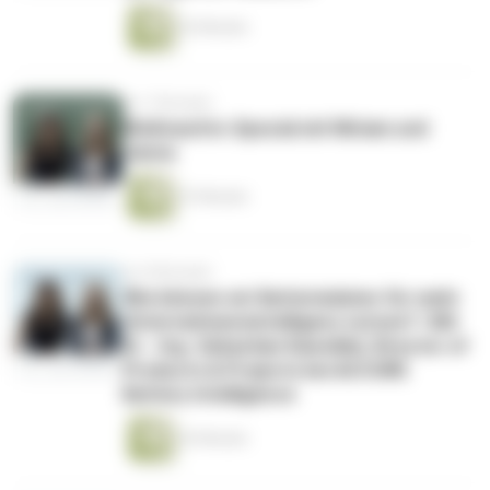
52 Minuten
vor 7 Monaten
Weihnachts-Special mit Miriam und
Janna
47 Minuten
vor 8 Monaten
Wie können wir Batteriedaten für mehr
Unternehmensintelligenz nutzen? | Mit
Dr. -Ing. Sebastian Kawollek, Director of
Products & Projects bei ACCURE
Battery Intelligence
43 Minuten