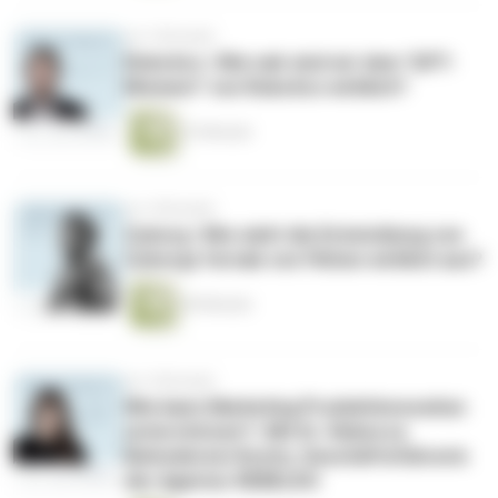
vor 3 Monaten
Robotics | Wie nah sind wir dem "GPT-
Moment" von Robotics wirklich?
33 Minuten
vor 4 Monaten
Cyborg | Wie sieht die Entwicklung von
Cyborgs fernab von Fiktion wirklich aus?
40 Minuten
vor 4 Monaten
Wie kann Marketing Produktinnovation
unterstützen? | Mit Dr. Rebecca
Belvederesi-Kochs, Geschäftsführerin
der Agentur REBELKO