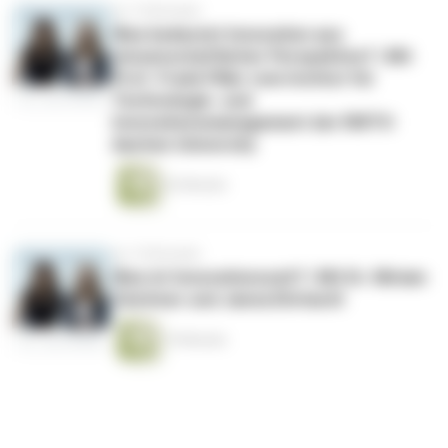
vor 10 Monaten
Was bedeutet Innovation aus
wissenschaftlicher Perspektive? | Mit
Prof. Frank Piller vom Institut für
Technologie- und
Innovationsmanagement der RWTH
Aachen University
42 Minuten
vor 10 Monaten
Was ist Innovationszeit? | Mit Dr. Miriam
Zeichner und Janna Ehrhardt
19 Minuten