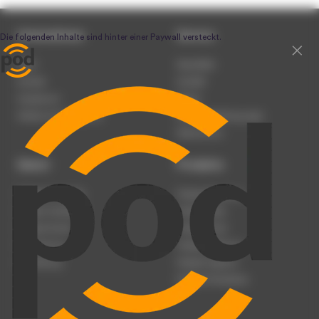
Unternehmen
Service
Team
Newsletter
Karriere
Kontakt
Impressum
Presse
Werben auf podcast.de
Nutzungsbedingungen
Datenschutz
Dienst
Produkte
Podcast anmelden
Podcast-Beratung
Podcast hochladen
Podcast-Jobs
Podcast-Events
Podcast-Push
Registrierung
Podcast-Werbung
Anmeldung
Podcast-Agentur
Podcast-Produktion