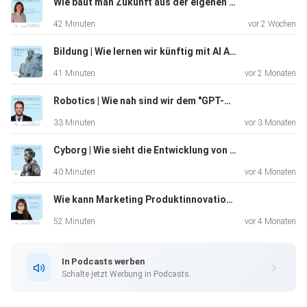
Wie baut man Zukunft aus der eigenen Tradition heraus? | Mit Stefanie Peters, Geschäftsführende Gesellschafterin NEUMAN & ESSER GROUP
42 Minuten
vor 2 Wochen
Wer also Lust hat auf eine Portion Innovationsgeist mit
Weihnachts-Feeling – reinhören lohnt sich!
Bildung | Wie lernen wir künftig mit AI Adaptive Tutoring, Microlearning und Co. ?
41 Minuten
vor 2 Monaten
Robotics | Wie nah sind wir dem "GPT-Moment" von Robotics wirklich?
33 Minuten
vor 3 Monaten
Alle Infos zur New Business Factory gibt es hier:
Cyborg | Wie sieht die Entwicklung von Cyborgs fernab von Fiktion wirklich aus?
www.newbusinessfactory.nrw
40 Minuten
vor 4 Monaten
Wie kann Marketing Produktinnovation unterstützen? | Mit Dr. Rebecca Belvederesi-Kochs, Geschäftsführerin der Agentur REBELKO
52 Minuten
vor 4 Monaten
In Podcasts werben
Schalte jetzt Werbung in Podcasts.