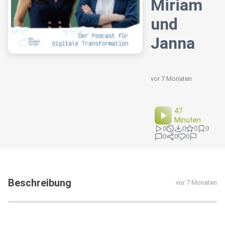
Miriam
und
Janna
vor 7 Monaten
47
Minuten
0
0
0
0
0
0
0
Beschreibung
vor 7 Monaten