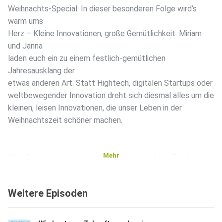
Weihnachts-Special: In dieser besonderen Folge wird’s
warm ums
Herz – Kleine Innovationen, große Gemütlichkeit. Miriam
und Janna
laden euch ein zu einem festlich-gemütlichen
Jahresausklang der
etwas anderen Art. Statt Hightech, digitalen Startups oder
weltbewegender Innovation dreht sich diesmal alles um die
kleinen, leisen Innovationen, die unser Leben in der
Weihnachtszeit schöner machen.
Mehr
Natürlich kommt auch der Humor nicht zu kurz: Es wird
viel gelacht, ein bisschen gestaunt, vielleicht
auch etwas gesungen und ganz sicher auch das ein oder
Weitere Episoden
andere Mal
herzlich „Ach, wie schön!“ gesagt.