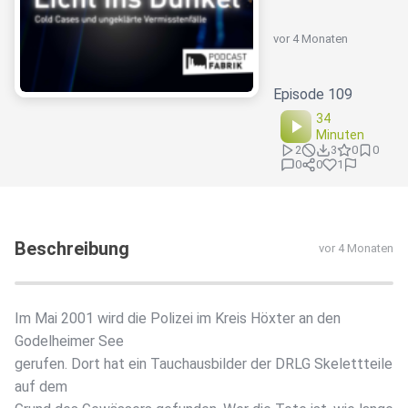
vor 4 Monaten
Episode 109
34
Minuten
2
3
0
0
0
0
1
Beschreibung
vor 4 Monaten
Im Mai 2001 wird die Polizei im Kreis Höxter an den
Godelheimer See
gerufen. Dort hat ein Tauchausbilder der DRLG Skelettteile
auf dem