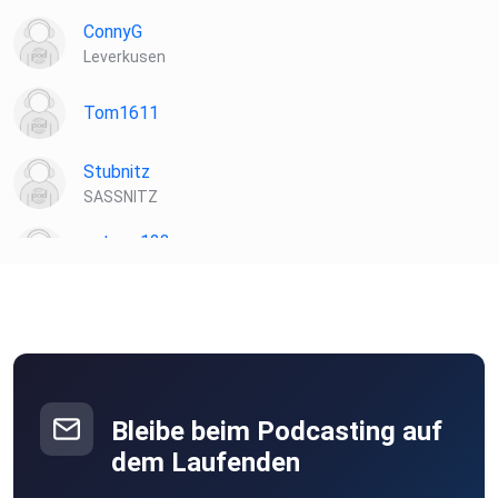
ConnyG
Leverkusen
Tom1611
Stubnitz
SASSNITZ
extrem123
Erde
DDBigCare
Berlin
Elke1912
Siegen
Bleibe beim Podcasting auf
Niggo86
dem Laufenden
Herschweiler-Pettersheim