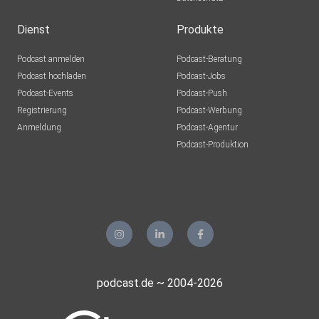
iovzhffh
Ansbach
Dienst
Produkte
Frings
Podcast anmelden
Podcast-Beratung
Hamburg
Podcast hochladen
Podcast-Jobs
Podcast-Events
Podcast-Push
Nonni
Registrierung
Podcast-Werbung
Anmeldung
Podcast-Agentur
Podcast-Produktion
Axenia
podcast.de ~ 2004-2026