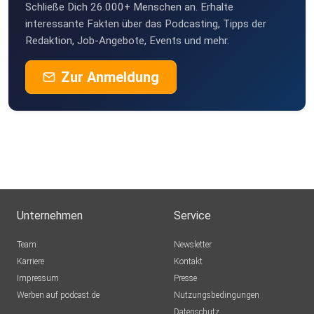
Schließe Dich 26.000+ Menschen an. Erhalte
Blablubb
interessante Fakten über das Podcasting, Tipps der
Konstanz
Redaktion, Job-Angebote, Events und mehr.
Mannitwo
Zur Anmeldung
Lichtenau
meinezweite
Berlin
tanneG
Cloppenburg
Rocamare
Köln
Unternehmen
Service
qe1yuuja
Team
Newsletter
Karriere
Kontakt
Impressum
LordPembroke
Presse
Werben auf podcast.de
Uelzen
Nutzungsbedingungen
Datenschutz