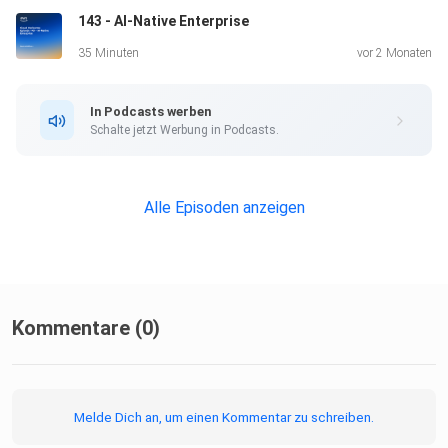
143 - AI-Native Enterprise
Highlights der Kiro-Funktionalitäten:
35 Minuten
vor 2 Monaten
In Podcasts werben
Systematischer Ansatz mit vollständiger Traceability
Schalte jetzt Werbung in Podcasts.
zwischen
Anforderungen und Code
Alle Episoden anzeigen
MCP (Model Context Protocol) Integration für up-to-date
AWS-Dokumentation
Strukturierte Entwicklung vom Prototyp bis zur Produktion
Kommentare (0)
Free Tier mit 50 Credits monatlich plus 500 Bonus-Credits
Melde Dich an, um einen Kommentar zu schreiben.