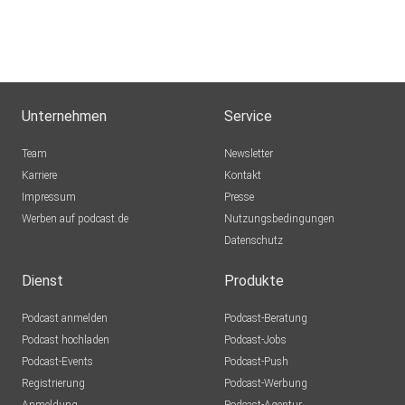
Unternehmen
Service
Team
Newsletter
Karriere
Kontakt
Impressum
Presse
Werben auf podcast.de
Nutzungsbedingungen
Datenschutz
Dienst
Produkte
Podcast anmelden
Podcast-Beratung
Podcast hochladen
Podcast-Jobs
Podcast-Events
Podcast-Push
Registrierung
Podcast-Werbung