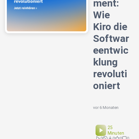
ment:
Wie
Kiro die
Softwar
eentwic
klung
revoluti
oniert
vor 6 Monaten
25
Minuten
0
0
0
0