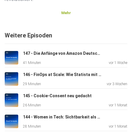
Mehr
Kernthemen der Episode:
Weitere Episoden
Was ist Kiro und wie unterscheidet es sich von
herkömmlichen
147 - Die Anfänge von Amazon Deutschland & mehr
AI-Coding-Tools?
41 Minuten
vor 1 Woche
Spec-Driven Development vs. traditionelles Vibe-Coding
146 - FinOps at Scale: Wie Statista mit 120 AWS-Accounts den Shift Left geschafft hat
29 Minuten
vor 3 Wochen
Die drei zentralen Dokumente: Requirements, Design und
Tasks
145 - Cookie-Consent neu gedacht
26 Minuten
vor 1 Monat
Steering Documents als Guardrails für konsistente
Code-Generierung
144 - Women in Tech: Sichtbarkeit als Karriere-Katalysator
28 Minuten
vor 1 Monat