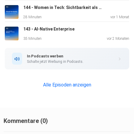
fördern
Kreativität.
144 - Women in Tech: Sichtbarkeit als Karriere-Katalysator
28 Minuten
vor 1 Monat
143 - AI-Native Enterprise
Bei KI setzt Bayer auf Services wie Amazon Bedrock und
Kendra, um
35 Minuten
vor 2 Monaten
manuelle Prozesse zu automatisieren. Jede KI-Lösung wird
mehrfach
In Podcasts werben
überprüft – Patientensicherheit bleibt oberste Priorität.
Schalte jetzt Werbung in Podcasts.
Ausblick: Neue Operating Systems, AI-basierte Devices
Alle Episoden anzeigen
und
fundamental veränderte Mensch-Maschine-Interaktion
stehen bevor.
Menschen sind für Neugier verdrahtet – Innovation ist
keine Frage
Kommentare (0)
von Prozessen, sondern von Kultur.