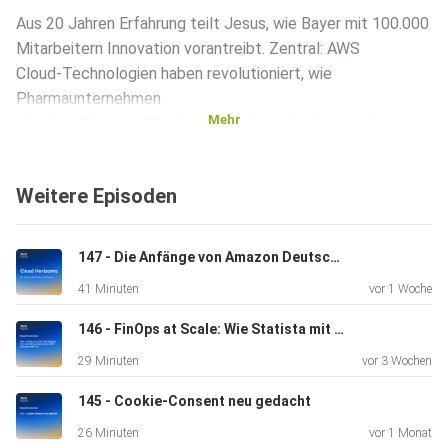
Aus 20 Jahren Erfahrung teilt Jesus, wie Bayer mit 100.000
Mitarbeitern Innovation vorantreibt. Zentral: AWS
Cloud-Technologien haben revolutioniert, wie
Pharmaunternehmen
Mehr
arbeiten. Server in Minuten aufsetzen, testen, wieder
herunterfahren – diese Demokratisierung von Cloud-
Services war
Weitere Episoden
ein Gamechanger.
147 - Die Anfänge von Amazon Deutschland & mehr
Jesus' Innovationsphilosophie: "5 Minuten pro Tag" für
41 Minuten
vor 1 Woche
Neues
reservieren. 30-50% medizinischer Durchbrüche entstehen
146 - FinOps at Scale: Wie Statista mit 120 AWS-Accounts den Shift Left geschafft hat
durch
29 Minuten
vor 3 Wochen
Serendipität, nicht durch Prozesse. Hackathons, Deep
Racer Events
145 - Cookie-Consent neu gedacht
und Immersion Days bringen Menschen zusammen und
26 Minuten
vor 1 Monat