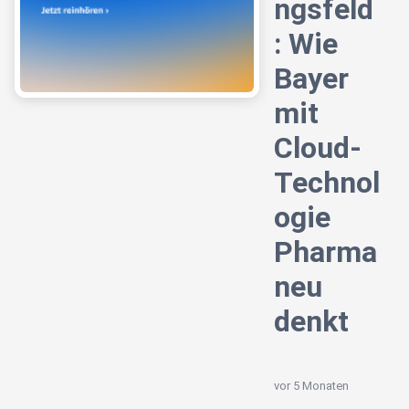
ngsfeld
: Wie
Bayer
mit
Cloud-
Technol
ogie
Pharma
neu
denkt
vor 5 Monaten