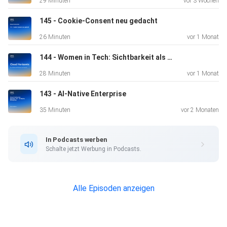
29 Minuten
vor 3 Wochen
- Jacobs' Buch "Stress dich richtig" -
https://www.amazon.de/Stress-dich-richtig-
145 - Cookie-Consent neu gedacht
Entscheidungen-Gelassenheit-ebook/dp/B09MXNLM5B
26 Minuten
vor 1 Monat
- Nassim Taleb "Antifragilität: Anleitung für eine Welt, die
144 - Women in Tech: Sichtbarkeit als Karriere-Katalysator
wir
28 Minuten
vor 1 Monat
nicht verstehen" -
143 - AI-Native Enterprise
https://www.amazon.de/Antifragilit%C3%A4t-Anleitung-
eine-nicht-verstehen/dp/3570553892
35 Minuten
vor 2 Monaten
In Podcasts werben
Schalte jetzt Werbung in Podcasts.
Alle Episoden anzeigen