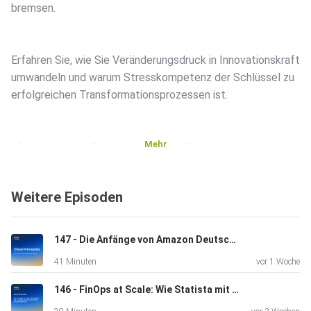
bremsen.
Erfahren Sie, wie Sie Veränderungsdruck in Innovationskraft
umwandeln und warum Stresskompetenz der Schlüssel zu
erfolgreichen Transformationsprozessen ist.
Mehr
Mit praktischen Strategien aus der Schnittmenge von
Sportpsychologie und Change Management zeigt Jacob,
wie Sie ein
Weitere Episoden
echtes Growth Mindset in Ihrem Team entwickeln und
psychologische
Barrieren in der Tech-Transformation überwinden.
147 - Die Anfänge von Amazon Deutschland & mehr
41 Minuten
vor 1 Woche
Hier die erwähnten Links:
- Jacob Drachenberg Website -
146 - FinOps at Scale: Wie Statista mit 120 AWS-Accounts den Shift Left geschafft hat
https://drachenberg.de/jacob/