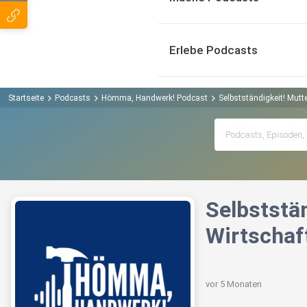
Erlebe Podcasts
Startseite
Podcasts
Hömma, Handwerk! Podcast
Selbstständigkeit! Mutt
Selbststä
Wirtschaft
vor 5 Monaten