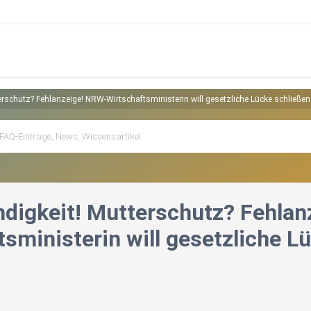
erschutz? Fehlanzeige! NRW-Wirtschaftsministerin will gesetzliche Lücke schließen
ndigkeit! Mutterschutz? Fehla
sministerin will gesetzliche L