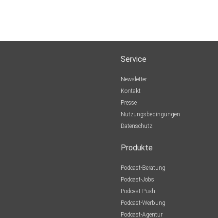
Service
Newsletter
Kontakt
Presse
Nutzungsbedingungen
Datenschutz
Produkte
Podcast-Beratung
Podcast-Jobs
Podcast-Push
Podcast-Werbung
Podcast-Agentur