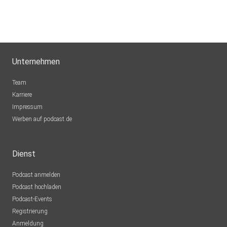
Unternehmen
Team
Karriere
Impressum
Werben auf podcast.de
Dienst
Podcast anmelden
Podcast hochladen
Podcast-Events
Registrierung
Anmeldung