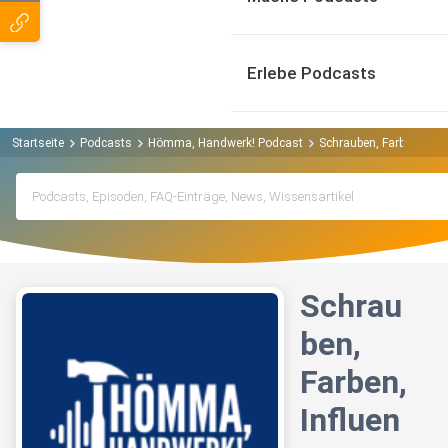
Erlebe Podcasts
Startseite
Podcasts
Hömma, Handwerk! Podcast
Schrauben, Farben, Infl
Schrau
ben,
Farben,
Influen