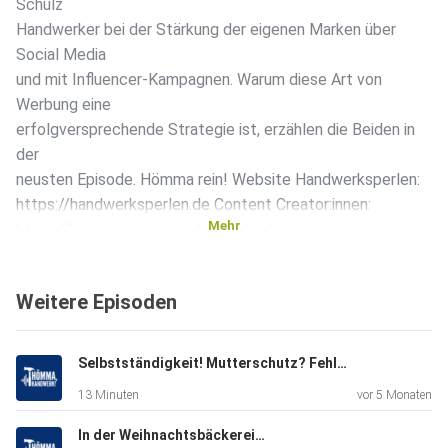
Schulz
Handwerker bei der Stärkung der eigenen Marken über
Social Media
und mit Influencer-Kampagnen. Warum diese Art von
Werbung eine
erfolgversprechende Strategie ist, erzählen die Beiden in
der
neusten Episode. Hömma rein! Website Handwerksperlen:
https://handwerksperlen.de Content Creator:innen:
Mehr
https://handwerksperlen.de/content-creator
Handwerksperlen auf
Social Media:
Weitere Episoden
https://www.instagram.com/handwerksperlen Linkedin
Handwerksperlen:
https://www.linkedin.com/company/handwerksperlen
Selbstständigkeit! Mutterschutz? Fehlanzeige! NRW-Wirtschaftsministerin will gesetzliche Lücke schließen
Unsere Homepage: https://www.hwk-do.de Infos zu
13 Minuten
vor 5 Monaten
Marketing &
Vertrieb: https://www.hwk-do.de/marketing-vertrieb/
In der Weihnachtsbäckerei…