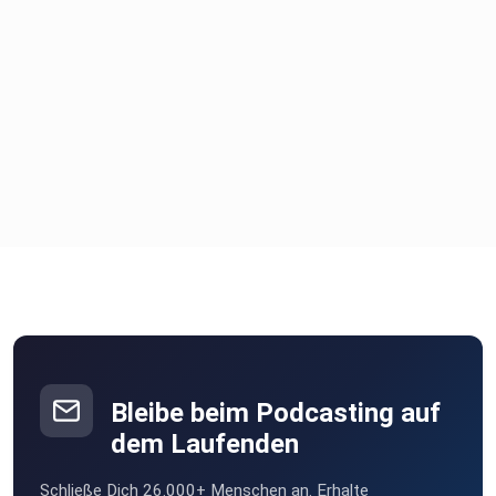
https://proageyoga.com
https://andreahopp.de
https://susannestoltenburg.de
Zu Elena:
Bleibe beim Podcasting auf
dem Laufenden
⁠⁠Online ProAge ReNew Retreat⁠⁠⁠⁠⁠⁠⁠⁠⁠⁠⁠⁠⁠⁠⁠⁠⁠⁠⁠⁠⁠
Schließe Dich 26.000+ Menschen an. Erhalte