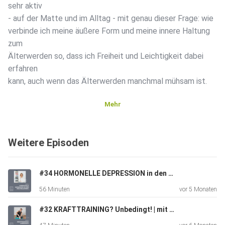
sehr aktiv
- auf der Matte und im Alltag - mit genau dieser Frage: wie
verbinde ich meine äußere Form und meine innere Haltung
zum
Älterwerden so, dass ich Freiheit und Leichtigkeit dabei
erfahren
kann, auch wenn das Älterwerden manchmal mühsam ist.
Mehr
Es geht darum, warum das Thema ProAge sie so abgeholt
hat, was
Weitere Episoden
für Auswirkungen dieses Thema auf ihren Alltag hat, wie sie
ihre
Erkenntnisse weitergeben und warum sie glauben, dass
#34 HORMONELLE DEPRESSION in den Wechseljahren. | mit Annunziata Schnurbein
jeder Mensch
56 Minuten
vor 5 Monaten
ProAge und nicht Anti-Age denken sollte. Sie erzählen, wie
echte
#32 KRAFTTRAINING? Unbedingt! | mit Barbara Birke
Gemeinschaft auch jenseits der Yogamatte entsteht und