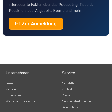
interessante Fakten über das Podcasting, Tipps der
Redaktion, Job-Angebote, Events und mehr.
⁠⁠⁠⁠⁠⁠⁠⁠⁠⁠⁠⁠⁠⁠⁠⁠⁠⁠⁠⁠⁠Buch PRO AGE LIFE mit
Ernährungs-Tipps⁠⁠⁠⁠⁠⁠⁠⁠⁠⁠⁠⁠⁠⁠⁠⁠⁠⁠⁠⁠⁠
Zur Anmeldung
⁠⁠⁠⁠⁠⁠⁠⁠⁠⁠⁠⁠⁠⁠⁠⁠⁠⁠⁠⁠⁠Elenas Website⁠⁠⁠⁠⁠⁠⁠⁠⁠⁠⁠⁠⁠⁠⁠⁠⁠⁠⁠⁠⁠⁠
⁠⁠⁠⁠⁠⁠⁠⁠⁠⁠⁠⁠⁠⁠⁠⁠⁠⁠⁠⁠⁠⁠Elena auf Instagram⁠⁠⁠⁠⁠⁠⁠⁠⁠⁠⁠⁠⁠⁠⁠⁠⁠⁠⁠⁠⁠⁠
Unternehmen
Service
⁠⁠⁠⁠⁠⁠⁠⁠⁠⁠⁠⁠⁠⁠⁠⁠⁠⁠⁠⁠⁠⁠Zum kostenlosen Mini-Kurs "Das kleine
Glück"⁠⁠⁠⁠⁠⁠⁠⁠⁠⁠⁠⁠⁠⁠⁠⁠⁠⁠⁠⁠⁠⁠
Team
Newsletter
Karriere
Kontakt
Impressum
Presse
Viel Spaß beim Zuhören und vergiss nicht, die Folge mit
Werben auf podcast.de
Nutzungsbedingungen
deinen
Datenschutz
Freundinnen zu teilen! Hinterlass uns eine Bewertung, wenn