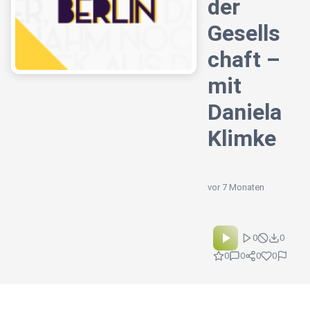
der
Gesells
chaft –
mit
Daniela
Klimke
vor 7 Monaten
0
0
0
0
0
0