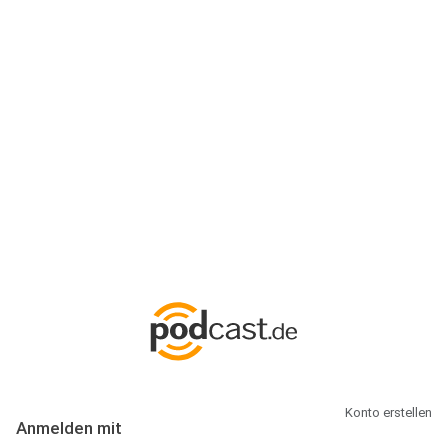
Anmeldung
Hallo Podcast-Hörer! Melde dich hier an. Dich erwarten 1 Million
abonnierbare Podcasts und alles, was Du rund um Podcasting
wissen musst.
Konto erstellen
Anmelden mit