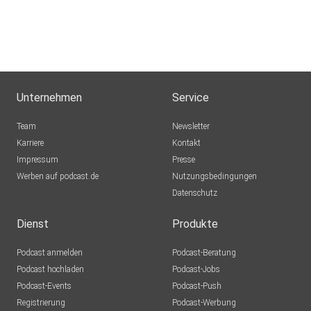
Unternehmen
Service
Team
Newsletter
Karriere
Kontakt
Impressum
Presse
Werben auf podcast.de
Nutzungsbedingungen
Datenschutz
Dienst
Produkte
Podcast anmelden
Podcast-Beratung
Podcast hochladen
Podcast-Jobs
Podcast-Events
Podcast-Push
Registrierung
Podcast-Werbung