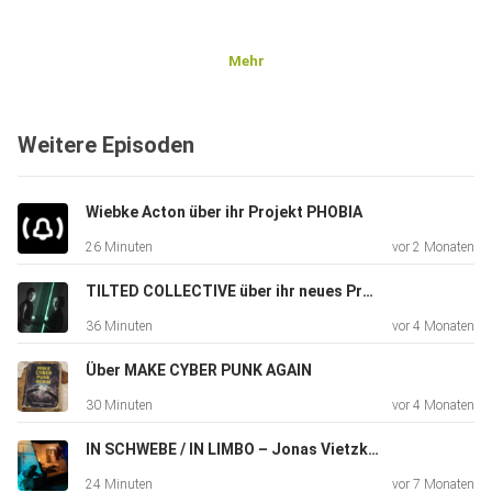
Mehr
Weitere Episoden
Wiebke Acton über ihr Projekt PHOBIA
26 Minuten
vor 2 Monaten
TILTED COLLECTIVE über ihr neues Projekt COULDN'T CARE LESS
36 Minuten
vor 4 Monaten
Über MAKE CYBER PUNK AGAIN
30 Minuten
vor 4 Monaten
IN SCHWEBE / IN LIMBO – Jonas Vietzke im Gespräch mit Johannes Fast und Dennis Pörtner
24 Minuten
vor 7 Monaten