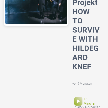
Projekt
HOW
TO
SURVIV
E WITH
HILDEG
ARD
KNEF
vor 9 Monaten
16
Minuten
0
0
0
0