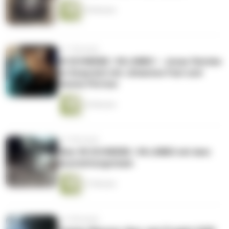
30 Minuten
vor 7 Monaten
IN SCHWEBE / IN LIMBO – Jonas Vietzke
im Gespräch mit Johannes Fast und
Dennis Pörtner
24 Minuten
vor 9 Monaten
Über IN SCHWEBE / IN LIMBO mit dem
Ausstattungsteam
27 Minuten
vor 9 Monaten