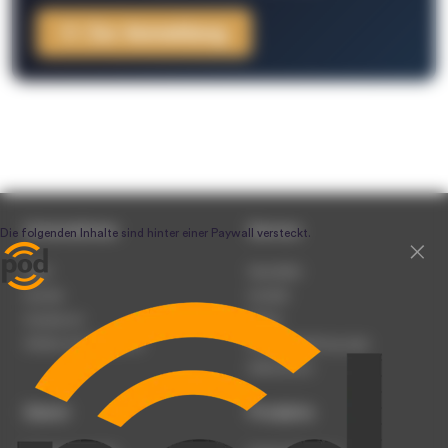
Zur Anmeldung
Unternehmen
Service
Team
Newsletter
Karriere
Kontakt
Impressum
Presse
Werben auf podcast.de
Nutzungsbedingungen
Datenschutz
Dienst
Produkte