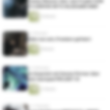
Tommy Wiesner über sein Projekt HOW
TO SURVIVE WITH HILDEGARD KNEF
16 Minuten
vor 9 Monaten
Habe nun ach, Premiere gefeiert
8 Minuten
vor 10 Monaten
Im Gespräch mit Dennis Pörtner über
sein Gastspiel PROJEKT KI
21 Minuten
vor 11 Monaten