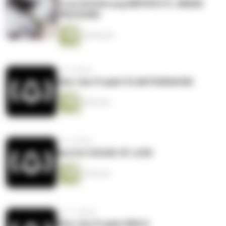
Erste Einführung MEPHISTO. UNDER
PRESSURE.
20 Minuten
vor 6 Jahren
Über das Projekt PLANTKINGDOM
8 Minuten
vor 9 Jahren
Bericht HOUSE OF LOVE
3 Minuten
vor 11 Jahren
Über das Projekt BEN X