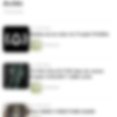
Archiv
16 Episoden
vor 2 Monaten
Wiebke Acton über ihr Projekt PHOBIA
26 Minuten
vor 4 Monaten
TILTED COLLECTIVE über ihr neues
Projekt COULDN'T CARE LESS
36 Minuten
vor 4 Monaten
Über MAKE CYBER PUNK AGAIN