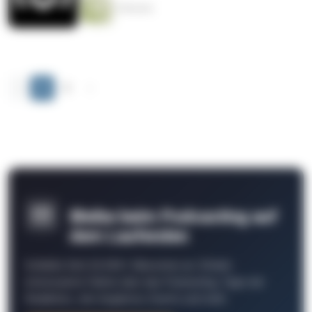
3 Minuten
‹
1
2
›
Bleibe beim Podcasting auf
dem Laufenden
Schließe Dich 26.000+ Menschen an. Erhalte
interessante Fakten über das Podcasting, Tipps der
Redaktion, Job-Angebote, Events und mehr.