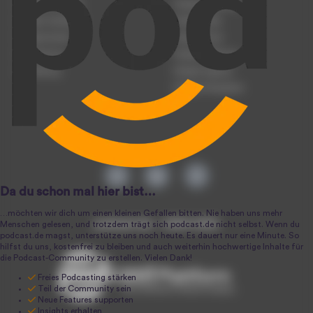
Podcast anmelden
Podcast-Beratung
Podcast hochladen
Podcast-Jobs
Podcast-Events
Podcast-Push
Registrierung
Podcast-Werbung
Anmeldung
Podcast-Agentur
Podcast-Produktion
podcast.de ~ 2004-2026