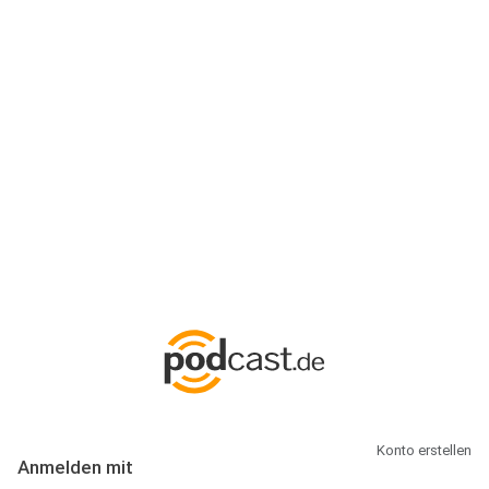
Anmeldung
Hallo Podcast-Hörer! Melde dich hier an. Dich erwarten 1 Million
abonnierbare Podcasts und alles, was Du rund um Podcasting
wissen musst.
Konto erstellen
Anmelden mit