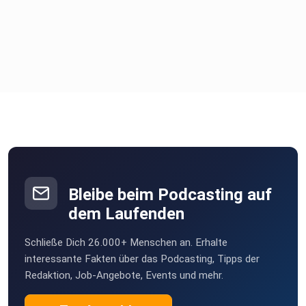
️ NUR HEUTE: Nikolaus-Special!
Wie versprochen öffnen für dich exklusiv am 6. Dezember
die
Tore zum V.I.P.-Coaching 1 Tag früher!
Wenn du deinen letzten und dauerhaft erfolgreichen
Abnehmweg in
2026 starten willst, dann ist JETZT der Moment.
️ Hier anmelden
www.abspecken-kann-jeder.de/podcast-vip/
️ Wenn du das Thema noch mal nachlesen willst, findest du
hier
Bleibe beim Podcasting auf
den passenden Blog-Artikel:
dem Laufenden
https://www.abspecken-kann-jeder.de/blog/vorstellung-
vip-abnehm-coaching/
Schließe Dich 26.000+ Menschen an. Erhalte
interessante Fakten über das Podcasting, Tipps der
Redaktion, Job-Angebote, Events und mehr.
Weiterlesen