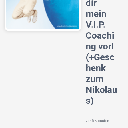
dir
mein
V.I.P.
Coachi
ng vor!
(+Gesc
henk
zum
Nikolau
s)
vor 8 Monaten