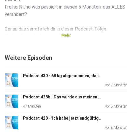
Freiheit?Und was passiert in diesen 5 Monaten, das ALLES
verändert?
Genau das verrate ich dir in dieser Podcast-Folge.
Mehr
Und nur heute bekommst du:
Weitere Episoden
Exklusiven Vorab-Zugang zum V.I.P.-Coaching, meinem
intensivsten
Coaching überhaupt
Podcast 430 - 68 kg abgenommen, dank V.I.P.-Coaching! (Interview mit V.I.P.-Coachee Christiane)
Deinen Platz vor allen anderen
vor 7 Monaten
Einen knallharten Nikolaus-Rabatt
Podcast 428b - Das wurde aus meinen Zielen! (My Way 2025 XII)
47 Minuten
vor 8 Monaten
Aber Achtung: Premium & Platin waren letztes Mal in 2
Tagen
Podcast 428 - 'Ich habe jetzt endgültig die alten Klamotten entsorgt' (Interview mit V.I.P. Coachee Anja)
ausgebucht.
vor 8 Monaten