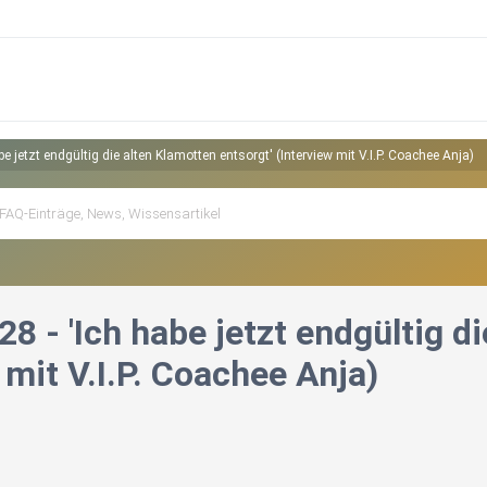
e jetzt endgültig die alten Klamotten entsorgt' (Interview mit V.I.P. Coachee Anja)
8 - 'Ich habe jetzt endgültig d
 mit V.I.P. Coachee Anja)