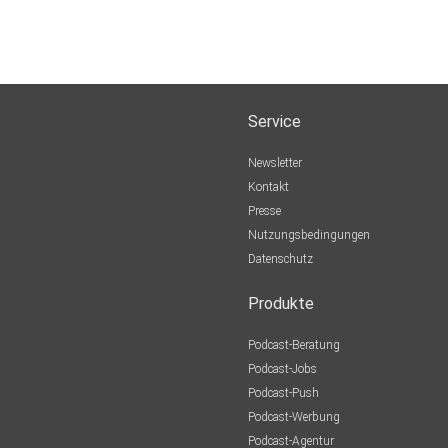
Service
Newsletter
Kontakt
Presse
Nutzungsbedingungen
Datenschutz
Produkte
Podcast-Beratung
Podcast-Jobs
Podcast-Push
Podcast-Werbung
Podcast-Agentur