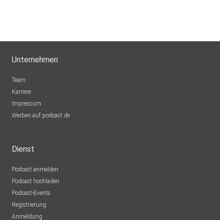
Unternehmen
Team
Karriere
Impressum
Werben auf podcast.de
Dienst
Podcast anmelden
Podcast hochladen
Podcast-Events
Registrierung
Anmeldung