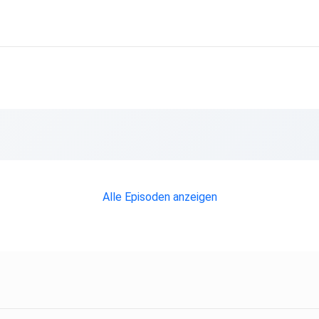
ht
gs“,
Alle Episoden anzeigen
 wie