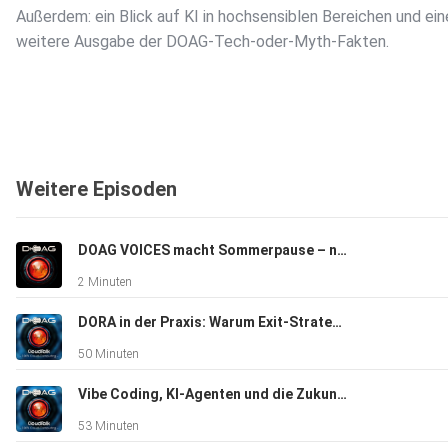
Außerdem: ein Blick auf KI in hochsensiblen Bereichen und ein
weitere Ausgabe der DOAG-Tech-oder-Myth-Fakten.
---
Weitere Episoden
Kapitelübersicht:
DOAG VOICES macht Sommerpause – nach 40 Folgen ist Zeit zum Auftanken
00:00 – 00:30 · Intro
2 Minuten
DORA in der Praxis: Warum Exit-Strategien über die Zukunft der Cloud entscheiden – ein DOAG VOICES CloudTalk von der CloudLand 2026.
Musikalisches Intro mit Voice-over
50 Minuten
Vibe Coding, KI-Agenten und die Zukunft der Softwareentwicklung – DOAG VOICES CloudTalk mit Dave König und Roland Golla
00:30 – 03:20 · Vorstellung von Martin Mangold & DriveLock
53 Minuten