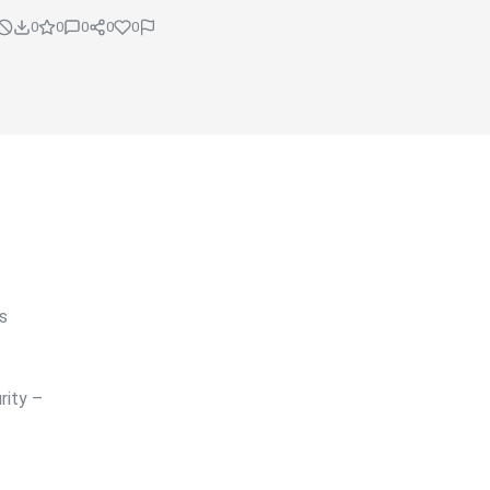
0
0
0
0
0
s
rity –