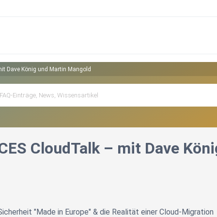
t Dave König und Martin Mangold
ES CloudTalk – mit Dave Köni
icherheit "Made in Europe" & die Realität einer Cloud-Migration