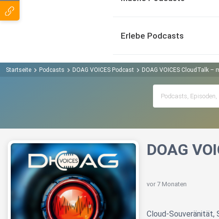
Erlebe Podcasts
Startseite
Podcasts
DOAG VOICES Podcast
DOAG VOICES CloudTalk – mi
DOAG VOIC
vor 7 Monaten
Cloud-Souveränität, S