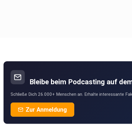
20:40 – 24:50 · Delos – souveräne Cloud für Behörden
Martin erklärt die Entstehung, BSI-Zertifizierung und den Vort
einer Microsoft-kompatiblen, aber abgeschotteten Cloud.
24:50 – 27:00 · Kubernetes als Basis – wie portabel ist die
Plattform wirklich?
Bleibe beim Podcasting auf de
Schließe Dich 26.000+ Menschen an. Erhalte interessante Fak
Containern, Neutralität, Automatisierung und die Realität eine
Cloud-Wechsels: Wochen statt Jahre.
Zur Anmeldung
27:00 – 30:00 · Tech-oder-Myth-Fakten