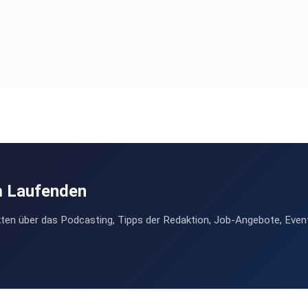
eil
m Laufenden
ten über das Podcasting, Tipps der Redaktion, Job-Angebote, Even
s