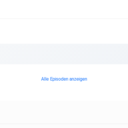
heute
Alle Episoden anzeigen
ert?
ility,