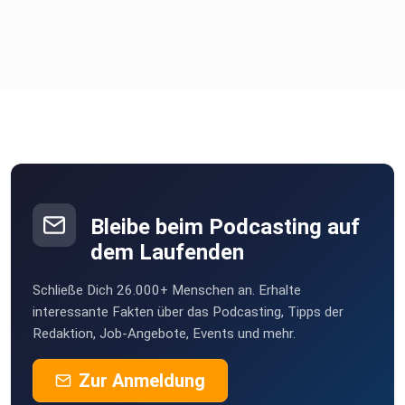
Wenn aus vielen Teilen mehr wird als die Summe – warum
KI
unerwartete Muster erzeugt.
18:00 – Governance, Risiken & Sicherheit in KI-Systemen
Weshalb Regulierung kein Gegner von Innovation ist,
Bleibe beim Podcasting auf
sondern ihr
dem Laufenden
Fundament.
Schließe Dich 26.000+ Menschen an. Erhalte
interessante Fakten über das Podcasting, Tipps der
Redaktion, Job-Angebote, Events und mehr.
24:50 – Rolle von Menschen im System
Zur Anmeldung
Wie Architekt:innen Gestaltungsspielräume setzen und