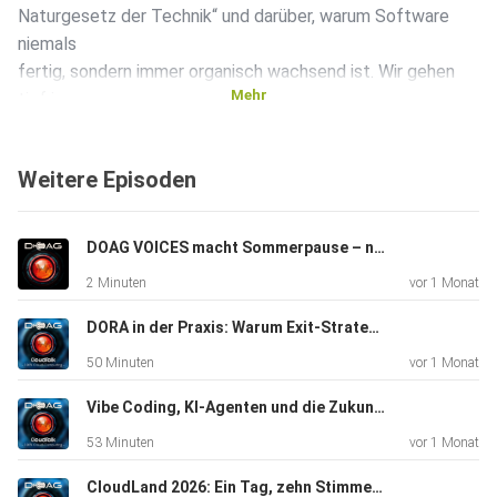
Naturgesetz der Technik“ und darüber, warum Software
niemals
fertig, sondern immer organisch wachsend ist. Wir gehen
Mehr
tief in
die Mechanik verteilter Systeme, Governance-Fragen,
Sicherheitsarchitekturen und die philosophische Dimension
Weitere Episoden
von
Künstlicher Intelligenz.
DOAG VOICES macht Sommerpause – nach 40 Folgen ist Zeit zum Auftanken
2 Minuten
vor 1 Monat
Neben Tiefgang gibt es ein spielerisches Highlight: „Tech
or
DORA in der Praxis: Warum Exit-Strategien über die Zukunft der Cloud entscheiden – ein DOAG VOICES CloudTalk von der CloudLand 2026.
Myth“ – ein Wissens-Quiz über Technologie-Geschichten,
50 Minuten
vor 1 Monat
bei dem
eine Story wahr ist und eine frei erfunden. Ratet mit – ihr
Vibe Coding, KI-Agenten und die Zukunft der Softwareentwicklung – DOAG VOICES CloudTalk mit Dave König und Roland Golla
habt
53 Minuten
vor 1 Monat
nur einen Versuch.
CloudLand 2026: Ein Tag, zehn Stimmen, unzählige Perspektiven – das Barcamp