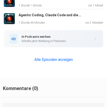
1 Stunde 1 Minute
vor 1 Monat
---
Agentic Coding, Claude Code und die Zukunft der Softwareentwicklung – DOAG VOICES FutureAI
1 Stunde 46 Minuten
vor 2 Monaten
Kapitelübersicht
In Podcasts werben
Schalte jetzt Werbung in Podcasts.
00:00 – Intro
Alle Episoden anzeigen
00:20 – Begrüßung & Vorstellung
Dave eröffnet das Gespräch und führt in die Expertise von
Dr.
Kommentare (0)
Ralf S. Engelschall ein.