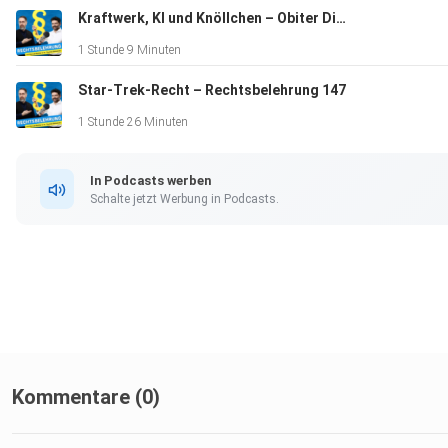
00:50:30 – Unsere aktuellen Hörerzahlen.
Kraftwerk, KI und Knöllchen – Obiter Dictum 19
00:56:00 – Die private Frage an die Podcaster.
1 Stunde 9 Minuten
Star-Trek-Recht – Rechtsbelehrung 147
Der Beitrag Kritiker, Hörerzahlen, Haarfarben und Therapie –
1 Stunde 26 Minuten
Obiter Dictum 17 erschien zuerst auf Rechtsbelehrung.
In Podcasts werben
Schalte jetzt Werbung in Podcasts.
Kommentare (0)