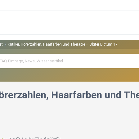
st
Kritiker, Hörerzahlen, Haarfarben und Therapie – Obiter Dictum 17
Hörerzahlen, Haarfarben und Th