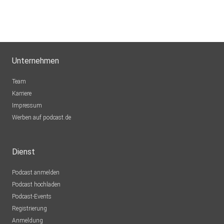
Unternehmen
Team
Karriere
Impressum
Werben auf podcast.de
Dienst
Podcast anmelden
Podcast hochladen
Podcast-Events
Registrierung
Anmeldung