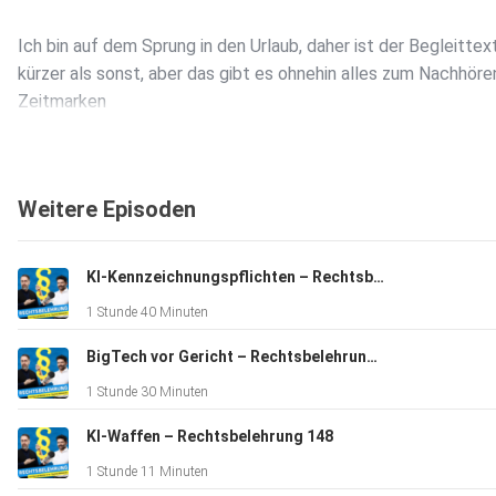
Ich bin auf dem Sprung in den Urlaub, daher ist der Begleittex
kürzer als sonst, aber das gibt es ohnehin alles zum Nachhöre
Zeitmarken
00:00:00 – Beamtenkommentare und -kontroversen:
Umgang mit negativen Kommentaren und die Frage, ob
Weitere Episoden
Stammtisch-Rants doch nicht das Schlechteste waren? Dazu
und bunte Haare.
00:33:00 – Smartphone über Tasten sperren, um
KI-Kennzeichnungspflichten – Rechtsbelehrung 150
biometrische Erkennung zu blockieren.
1 Stunde 40 Minuten
00:35:00 – Gäste der Rechtsbelehrung in der
Rechtsprechung (Dr. Marcus Wünschelbaum in „Wann hat die P
BigTech vor Gericht – Rechtsbelehrung 149
das Recht, mich zu filmen? – Rechtsbelehrung 128“ und Dr.
1 Stunde 30 Minuten
Christoph Engel-Bunsas in „Das Recht an der eigenen Stimme
Rechtsbelehrung 138 )“.
KI-Waffen – Rechtsbelehrung 148
00:37:00 – GEMA gegen OpenAI – Urteil und
1 Stunde 11 Minuten
Einschränkungen der KI-Nutzung für Rechtsberatung?