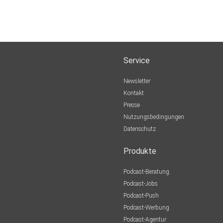
Service
Newsletter
Kontakt
Presse
Nutzungsbedingungen
Datenschutz
Produkte
Podcast-Beratung
Podcast-Jobs
Podcast-Push
Podcast-Werbung
Podcast-Agentur